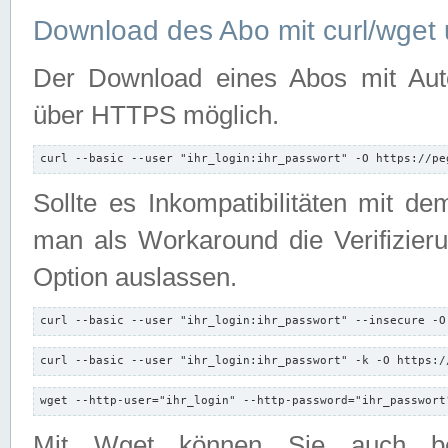
Download des Abo mit curl/wget 
Der Download eines Abos mit Autori
über HTTPS möglich.
curl --basic --user "ihr_login:ihr_passwort" -O https://pe
Sollte es Inkompatibilitäten mit d
man als Workaround die Verifizierun
Option auslassen.
curl --basic --user "ihr_login:ihr_passwort" --insecure -O
curl --basic --user "ihr_login:ihr_passwort" -k -O https:/
wget --http-user="ihr_login" --http-password="ihr_passwort
Mit Wget können Sie auch b