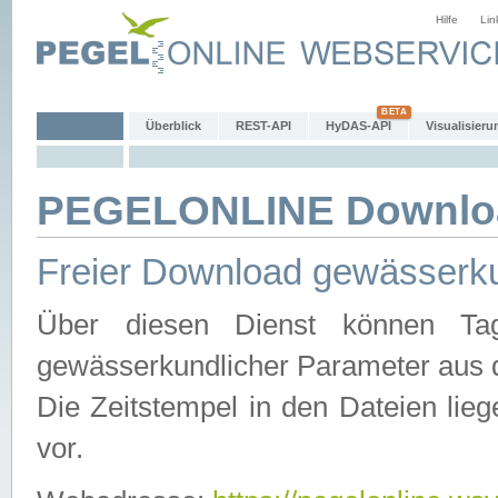
Hilfe
Lin
Überblick
REST-API
HyDAS-API
Visualisieru
PEGELONLINE Downlo
Freier Download gewässerku
Über diesen Dienst können Tag
gewässerkundlicher Parameter aus 
Die Zeitstempel in den Dateien lieg
vor.