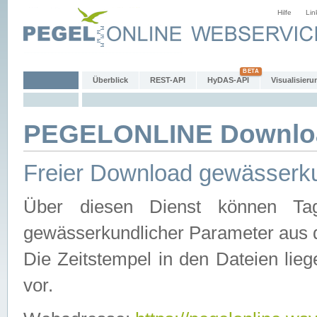
Hilfe
Lin
Überblick
REST-API
HyDAS-API
Visualisieru
PEGELONLINE Downlo
Freier Download gewässerku
Über diesen Dienst können Tag
gewässerkundlicher Parameter aus 
Die Zeitstempel in den Dateien lieg
vor.