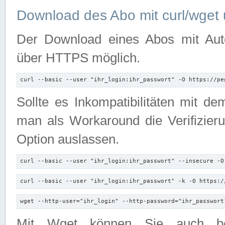
Download des Abo mit curl/wget 
Der Download eines Abos mit Autori
über HTTPS möglich.
curl --basic --user "ihr_login:ihr_passwort" -O https://pe
Sollte es Inkompatibilitäten mit d
man als Workaround die Verifizierun
Option auslassen.
curl --basic --user "ihr_login:ihr_passwort" --insecure -O
curl --basic --user "ihr_login:ihr_passwort" -k -O https:/
wget --http-user="ihr_login" --http-password="ihr_passwort
Mit Wget können Sie auch b