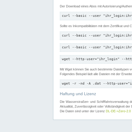
Der Download eines Abos mit Autorisierung/Authent
curl --basic --user "ihr_login:ihr
Sollte es Inkompatibilitäten mit dem Zertifikat und
curl --basic --user "ihr_login:ihr
curl --basic --user "ihr_login:ihr
wget --http-user="ihr_login" --htt
Mit Wget können Sie auch bestimmte Dateitypen
Folgendes Beispiel lädt alle Dateien mit der Erwei
wget -r -nd -A .dat --http-user="i
Haftung und Lizenz
Die Wasserstraßen- und Schifffahrtsverwaltung des
Aktualität, Zuverlässigkeit oder Vollständigkeit d
Die Daten sind unter der Lizenz
DL-DE->Zero-2.0