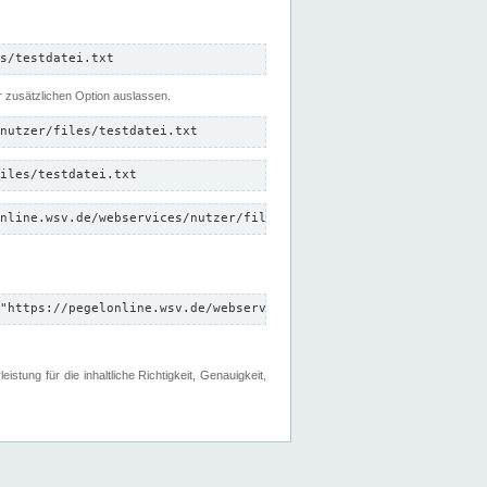
s/testdatei.txt
er zusätzlichen Option auslassen.
nutzer/files/testdatei.txt
iles/testdatei.txt
nline.wsv.de/webservices/nutzer/files/testdatei.txt"
"https://pegelonline.wsv.de/webservices/nutzer/files"
tung für die inhaltliche Richtigkeit, Genauigkeit,