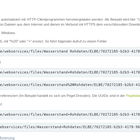
 automatisiert mit HTTP-Clientprogrammen heruntergeladen werden. Als Beispiel wird hier "cu
 Dateien aus dem Internet und dienen im Verbund mit HTTPS dem verschlüsselten Down
ür Windows.
 mit "%20" oder "+" ersetzt. So führt folgender Aufruf zu einem Fehler
e/webservices/files/Wasserstand Rohdaten/ELBE/70272185-b2b3-4178
d
e/webservices/files/Wasserstand
+
Rohdaten/ELBE/70272185-b2b3-4178
e/webservices/files/Wasserstand
%20
Rohdaten/ELBE/70272185-b2b3-41
referenziert (Im Beispiel handelt es sich um Pegel Dresden). Die UUIDs sind in der
Pegeltabe
et
e/webservices/files/Wasserstand+Rohdaten/ELBE/70272185-b2b3-4178
ebservices/files/Wasserstand+Rohdaten/ELBE/70272185-b2b3-4178-96
fizierung