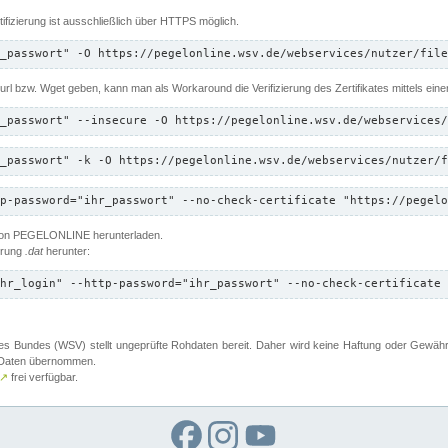
ifizierung ist ausschließlich über HTTPS möglich.
_passwort" -O https://pegelonline.wsv.de/webservices/nutzer/file
 Curl bzw. Wget geben, kann man als Workaround die Verifizierung des Zertifikates mittels ein
_passwort" --insecure -O https://pegelonline.wsv.de/webservices/
_passwort" -k -O https://pegelonline.wsv.de/webservices/nutzer/f
p-password="ihr_passwort" --no-check-certificate "https://pegelo
 von PEGELONLINE herunterladen.
terung
.dat
herunter:
hr_login" --http-password="ihr_passwort" --no-check-certificate 
 Bundes (WSV) stellt ungeprüfte Rohdaten bereit. Daher wird keine Haftung oder Gewährleis
er Daten übernommen.
↗
frei verfügbar.