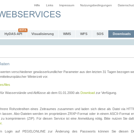
Hilfe
Links
Impressum
Nutzungsbedingungen
Datenschut
HyDAS-API
Visualisierung
WMS
WFS
SOS
Downloads
Daten
swerten verschiedener gewässerkundlicher Parameter aus den letzten 31 Tagen bezogen w
 mitteleuropäischer Winterzeit vor.
es/files
n für Wasserstände und Abflüsse ab dem 01.01.2000 als
Download
zur Verfügung.
rere Rohzeitreihen eines Zeitraumes zusammen und laden sich diese als Datei via HTTPS
len lassen. Abo-Dateien werden im proprietären ZRXP-Format oder in einem ASCII-Format ers
zu komprimieren (ZIP). Für diesen Service ist eine Anmeldung nötig. Bitte nutzen Sie d
er
.
igem Login auf PEGELONLINE zur Änderung des Passworts können Sie diesen Die