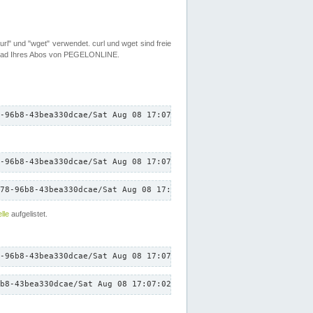
rl" und "wget" verwendet. curl und wget sind freie
load Ihres Abos von PEGELONLINE.
-96b8-43bea330dcae/Sat Aug 08 17:07:02 CEST 2026/down.txt"
-96b8-43bea330dcae/Sat Aug 08 17:07:02 CEST 2026/down.txt"
78-96b8-43bea330dcae/Sat Aug 08 17:07:02 CEST 2026/down.txt"
lle
aufgelistet.
-96b8-43bea330dcae/Sat Aug 08 17:07:02 CEST 2026/down.txt"
b8-43bea330dcae/Sat Aug 08 17:07:02 CEST 2026/down.txt"