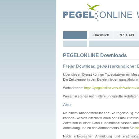
Überblick
REST-API
PEGELONLINE Downloads
Freier Download gewässerkundlicher 
Über diesen Dienst können Tagesdateien mit Mes
Die Zeitstempel in den Dateien liegen ganzjährig in
Webadresse:
https://pegelonline.wsv.de/webservic
Weiterhin stehen auch ältere ungeprüfte Rohdate
Abo
Mit einem Abonnement fassen Sie regelmäßig meh
können Sie sich alternativ auch per Email zustel
Zeitreihen in einer Datei zusammenzufassen und 
Anmeldung und zu den Abonnements finden Sie
hi
Nach erfolgreicher Anmeldung und erstmal