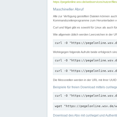
https://pegelonline.wsv.de/webservices/nutzer/files
Maschineller Abruf
Alle zur Verfügung gestellten Dateien können auch
Kommandozeilenprogramme zum Herunterladen von
Curl und Wget gibt es sowohl für Linux als auch f
Wie allgemein üblich werden Leerzeichen in der URL
curl -O "https://pegelonline.wsv.d
Wohingegen folgende Aufrufe beide erfolgreich sin
curl -O "https://pegelonline.wsv.d
curl -O "https://pegelonline.wsv.d
Die Messstellen werden in der URL mit ihrer UUID 
Beispiele für freien Download mittels curl/wg
curl -O "https://pegelonline.wsv.d
wget "https://pegelonline.wsv.de/w
Download des Abo mit curl/wget und Authenti