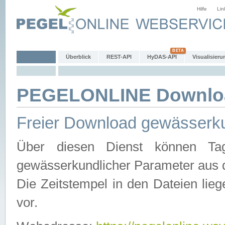
Hilfe
Lin
Überblick
REST-API
HyDAS-API
Visualisieru
PEGELONLINE Downlo
Freier Download gewässerku
Über diesen Dienst können Tag
gewässerkundlicher Parameter aus 
Die Zeitstempel in den Dateien lieg
vor.