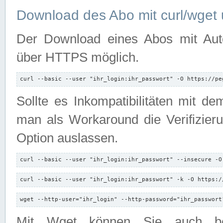
Download des Abo mit curl/wget 
Der Download eines Abos mit Autori
über HTTPS möglich.
curl --basic --user "ihr_login:ihr_passwort" -O https://pe
Sollte es Inkompatibilitäten mit d
man als Workaround die Verifizierun
Option auslassen.
curl --basic --user "ihr_login:ihr_passwort" --insecure -O
curl --basic --user "ihr_login:ihr_passwort" -k -O https:/
wget --http-user="ihr_login" --http-password="ihr_passwort
Mit Wget können Sie auch b