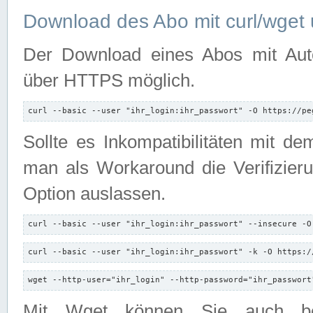
Download des Abo mit curl/wget 
Der Download eines Abos mit Autori
über HTTPS möglich.
curl --basic --user "ihr_login:ihr_passwort" -O https://pe
Sollte es Inkompatibilitäten mit d
man als Workaround die Verifizierun
Option auslassen.
curl --basic --user "ihr_login:ihr_passwort" --insecure -O
curl --basic --user "ihr_login:ihr_passwort" -k -O https:/
wget --http-user="ihr_login" --http-password="ihr_passwort
Mit Wget können Sie auch b