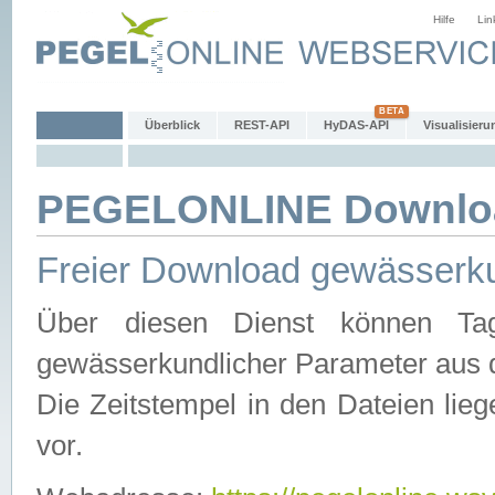
Hilfe
Lin
Überblick
REST-API
HyDAS-API
Visualisieru
PEGELONLINE Downlo
Freier Download gewässerku
Über diesen Dienst können Tag
gewässerkundlicher Parameter aus 
Die Zeitstempel in den Dateien lieg
vor.