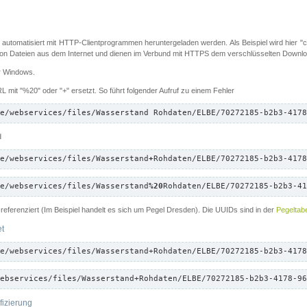
 automatisiert mit HTTP-Clientprogrammen heruntergeladen werden. Als Beispiel wird hier "cu
 Dateien aus dem Internet und dienen im Verbund mit HTTPS dem verschlüsselten Down
ür Windows.
 mit "%20" oder "+" ersetzt. So führt folgender Aufruf zu einem Fehler
e/webservices/files/Wasserstand Rohdaten/ELBE/70272185-b2b3-4178
d
e/webservices/files/Wasserstand
+
Rohdaten/ELBE/70272185-b2b3-4178
e/webservices/files/Wasserstand
%20
Rohdaten/ELBE/70272185-b2b3-41
referenziert (Im Beispiel handelt es sich um Pegel Dresden). Die UUIDs sind in der
Pegeltabe
et
e/webservices/files/Wasserstand+Rohdaten/ELBE/70272185-b2b3-4178
ebservices/files/Wasserstand+Rohdaten/ELBE/70272185-b2b3-4178-96
fizierung