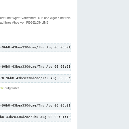
rl" und "wget" verwendet. curl und wget sind freie
load Ihres Abos von PEGELONLINE.
-96b8-43bea330dcae/Thu Aug 06 06:01:16 CEST 2026/down.txt"
-96b8-43bea330dcae/Thu Aug 06 06:01:16 CEST 2026/down.txt"
78-96b8-43bea330dcae/Thu Aug 06 06:01:16 CEST 2026/down.txt"
lle
aufgelistet.
-96b8-43bea330dcae/Thu Aug 06 06:01:16 CEST 2026/down.txt"
b8-43bea330dcae/Thu Aug 06 06:01:16 CEST 2026/down.txt"