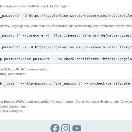
ifizierung ist ausschließlich über HTTPS möglich.
_passwort" -O https://pegelonline.wsv.de/webservices/nutzer/file
 Curl bzw. Wget geben, kann man als Workaround die Verifizierung des Zertifikates mittels ein
_passwort" --insecure -O https://pegelonline.wsv.de/webservices/
_passwort" -k -O https://pegelonline.wsv.de/webservices/nutzer/f
p-password="ihr_passwort" --no-check-certificate "https://pegelo
 von PEGELONLINE herunterladen.
terung
.dat
herunter:
hr_login" --http-password="ihr_passwort" --no-check-certificate 
 Bundes (WSV) stellt ungeprüfte Rohdaten bereit. Daher wird keine Haftung oder Gewährleis
er Daten übernommen.
↗
frei verfügbar.