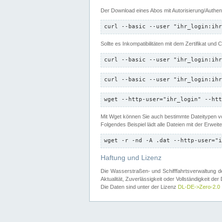
Der Download eines Abos mit Autorisierung/Authent
curl --basic --user "ihr_login:ihr
Sollte es Inkompatibilitäten mit dem Zertifikat und
curl --basic --user "ihr_login:ihr
curl --basic --user "ihr_login:ihr
wget --http-user="ihr_login" --htt
Mit Wget können Sie auch bestimmte Dateitypen
Folgendes Beispiel lädt alle Dateien mit der Erwei
wget -r -nd -A .dat --http-user="i
Haftung und Lizenz
Die Wasserstraßen- und Schifffahrtsverwaltung des
Aktualität, Zuverlässigkeit oder Vollständigkeit d
Die Daten sind unter der Lizenz
DL-DE->Zero-2.0