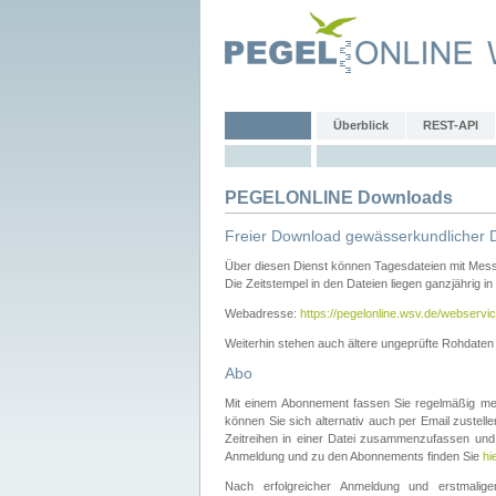
Überblick
REST-API
PEGELONLINE Downloads
Freier Download gewässerkundlicher 
Über diesen Dienst können Tagesdateien mit Mes
Die Zeitstempel in den Dateien liegen ganzjährig in
Webadresse:
https://pegelonline.wsv.de/webservic
Weiterhin stehen auch ältere ungeprüfte Rohdate
Abo
Mit einem Abonnement fassen Sie regelmäßig meh
können Sie sich alternativ auch per Email zustel
Zeitreihen in einer Datei zusammenzufassen und 
Anmeldung und zu den Abonnements finden Sie
hi
Nach erfolgreicher Anmeldung und erstmal