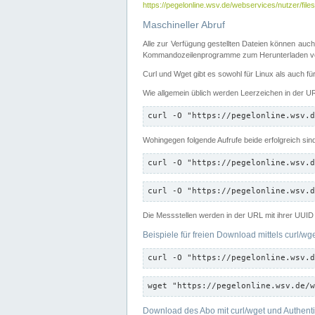
https://pegelonline.wsv.de/webservices/nutzer/files
Maschineller Abruf
Alle zur Verfügung gestellten Dateien können auch
Kommandozeilenprogramme zum Herunterladen von
Curl und Wget gibt es sowohl für Linux als auch f
Wie allgemein üblich werden Leerzeichen in der URL
curl -O "https://pegelonline.wsv.d
Wohingegen folgende Aufrufe beide erfolgreich sin
curl -O "https://pegelonline.wsv.d
curl -O "https://pegelonline.wsv.d
Die Messstellen werden in der URL mit ihrer UUID 
Beispiele für freien Download mittels curl/wg
curl -O "https://pegelonline.wsv.d
wget "https://pegelonline.wsv.de/w
Download des Abo mit curl/wget und Authenti