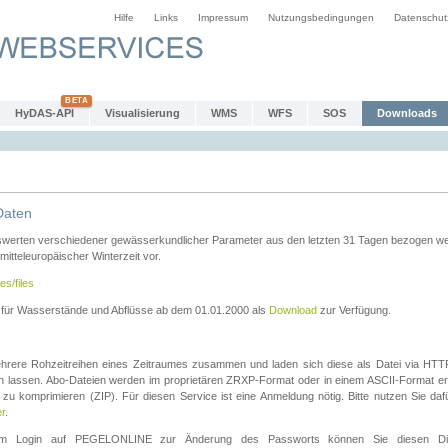
Hilfe
Links
Impressum
Nutzungsbedingungen
Datenschut
HyDAS-API
Visualisierung
WMS
WFS
SOS
Downloads
Daten
swerten verschiedener gewässerkundlicher Parameter aus den letzten 31 Tagen bezogen w
 mitteleuropäischer Winterzeit vor.
es/files
n für Wasserstände und Abflüsse ab dem 01.01.2000 als
Download
zur Verfügung.
rere Rohzeitreihen eines Zeitraumes zusammen und laden sich diese als Datei via HTTPS
len lassen. Abo-Dateien werden im proprietären ZRXP-Format oder in einem ASCII-Format ers
zu komprimieren (ZIP). Für diesen Service ist eine Anmeldung nötig. Bitte nutzen Sie d
er
.
igem Login auf PEGELONLINE zur Änderung des Passworts können Sie diesen Die