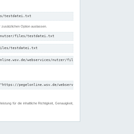
s/testdatei.txt
er zusätzlichen Option auslassen.
nutzer/files/testdatei.txt
iles/testdatei.txt
nline.wsv.de/webservices/nutzer/files/testdatei.txt"
"https://pegelonline.wsv.de/webservices/nutzer/files"
tung für die inhaltliche Richtigkeit, Genauigkeit,