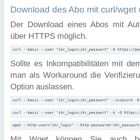
Download des Abo mit curl/wget 
Der Download eines Abos mit Autori
über HTTPS möglich.
curl --basic --user "ihr_login:ihr_passwort" -O https://pe
Sollte es Inkompatibilitäten mit d
man als Workaround die Verifizierun
Option auslassen.
curl --basic --user "ihr_login:ihr_passwort" --insecure -O
curl --basic --user "ihr_login:ihr_passwort" -k -O https:/
wget --http-user="ihr_login" --http-password="ihr_passwort
Mit Wget können Sie auch b