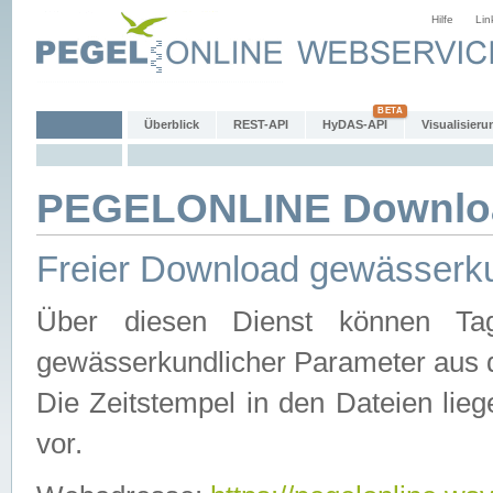
Hilfe
Lin
Überblick
REST-API
HyDAS-API
Visualisieru
PEGELONLINE Downlo
Freier Download gewässerku
Über diesen Dienst können Tag
gewässerkundlicher Parameter aus 
Die Zeitstempel in den Dateien lieg
vor.