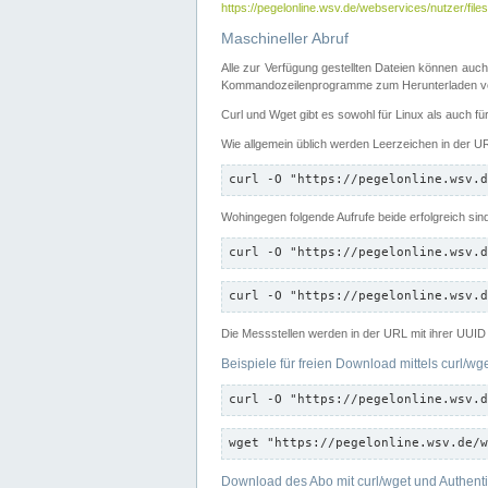
https://pegelonline.wsv.de/webservices/nutzer/files
Maschineller Abruf
Alle zur Verfügung gestellten Dateien können auch
Kommandozeilenprogramme zum Herunterladen von
Curl und Wget gibt es sowohl für Linux als auch f
Wie allgemein üblich werden Leerzeichen in der URL
curl -O "https://pegelonline.wsv.d
Wohingegen folgende Aufrufe beide erfolgreich sin
curl -O "https://pegelonline.wsv.d
curl -O "https://pegelonline.wsv.d
Die Messstellen werden in der URL mit ihrer UUID 
Beispiele für freien Download mittels curl/wg
curl -O "https://pegelonline.wsv.d
wget "https://pegelonline.wsv.de/w
Download des Abo mit curl/wget und Authenti