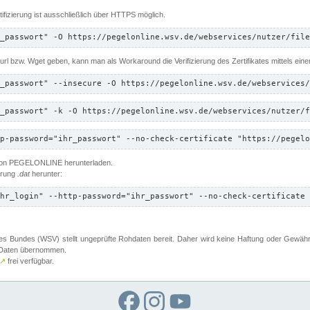
ifizierung ist ausschließlich über HTTPS möglich.
_passwort" -O https://pegelonline.wsv.de/webservices/nutzer/file
 Curl bzw. Wget geben, kann man als Workaround die Verifizierung des Zertifikates mittels ein
_passwort" --insecure -O https://pegelonline.wsv.de/webservices/
_passwort" -k -O https://pegelonline.wsv.de/webservices/nutzer/f
p-password="ihr_passwort" --no-check-certificate "https://pegelo
 von PEGELONLINE herunterladen.
terung
.dat
herunter:
hr_login" --http-password="ihr_passwort" --no-check-certificate 
 Bundes (WSV) stellt ungeprüfte Rohdaten bereit. Daher wird keine Haftung oder Gewährleis
er Daten übernommen.
↗
frei verfügbar.