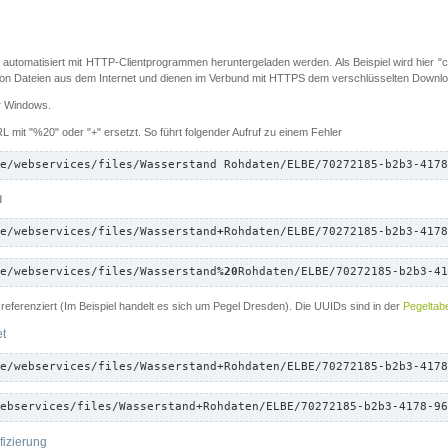
 automatisiert mit HTTP-Clientprogrammen heruntergeladen werden. Als Beispiel wird hier "cu
 Dateien aus dem Internet und dienen im Verbund mit HTTPS dem verschlüsselten Down
ür Windows.
 mit "%20" oder "+" ersetzt. So führt folgender Aufruf zu einem Fehler
e/webservices/files/Wasserstand Rohdaten/ELBE/70272185-b2b3-4178
d
e/webservices/files/Wasserstand
+
Rohdaten/ELBE/70272185-b2b3-4178
e/webservices/files/Wasserstand
%20
Rohdaten/ELBE/70272185-b2b3-41
referenziert (Im Beispiel handelt es sich um Pegel Dresden). Die UUIDs sind in der
Pegeltabe
et
e/webservices/files/Wasserstand+Rohdaten/ELBE/70272185-b2b3-4178
ebservices/files/Wasserstand+Rohdaten/ELBE/70272185-b2b3-4178-96
fizierung