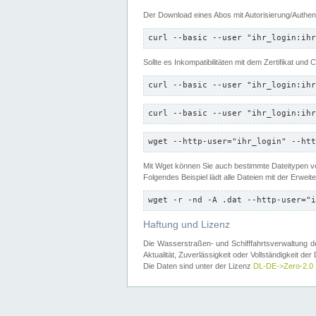
Der Download eines Abos mit Autorisierung/Authent
curl --basic --user "ihr_login:ihr
Sollte es Inkompatibilitäten mit dem Zertifikat und
curl --basic --user "ihr_login:ihr
curl --basic --user "ihr_login:ihr
wget --http-user="ihr_login" --htt
Mit Wget können Sie auch bestimmte Dateitypen
Folgendes Beispiel lädt alle Dateien mit der Erwei
wget -r -nd -A .dat --http-user="i
Haftung und Lizenz
Die Wasserstraßen- und Schifffahrtsverwaltung des
Aktualität, Zuverlässigkeit oder Vollständigkeit d
Die Daten sind unter der Lizenz
DL-DE->Zero-2.0