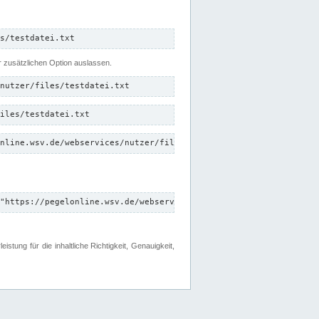
s/testdatei.txt
er zusätzlichen Option auslassen.
nutzer/files/testdatei.txt
iles/testdatei.txt
nline.wsv.de/webservices/nutzer/files/testdatei.txt"
"https://pegelonline.wsv.de/webservices/nutzer/files"
tung für die inhaltliche Richtigkeit, Genauigkeit,