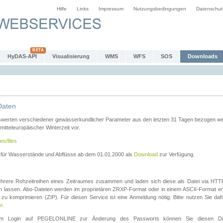
Hilfe
Links
Impressum
Nutzungsbedingungen
Datenschut
HyDAS-API
Visualisierung
WMS
WFS
SOS
Downloads
Daten
swerten verschiedener gewässerkundlicher Parameter aus den letzten 31 Tagen bezogen w
 mitteleuropäischer Winterzeit vor.
es/files
n für Wasserstände und Abflüsse ab dem 01.01.2000 als
Download
zur Verfügung.
rere Rohzeitreihen eines Zeitraumes zusammen und laden sich diese als Datei via HTTPS
len lassen. Abo-Dateien werden im proprietären ZRXP-Format oder in einem ASCII-Format ers
zu komprimieren (ZIP). Für diesen Service ist eine Anmeldung nötig. Bitte nutzen Sie d
er
.
igem Login auf PEGELONLINE zur Änderung des Passworts können Sie diesen Die