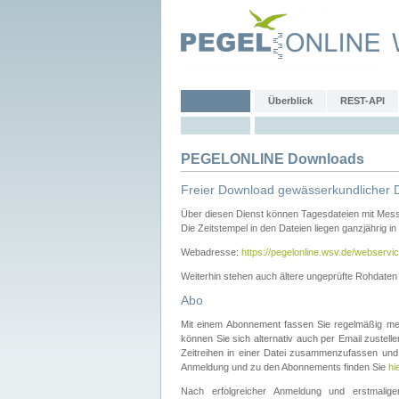
Überblick
REST-API
PEGELONLINE Downloads
Freier Download gewässerkundlicher 
Über diesen Dienst können Tagesdateien mit Mes
Die Zeitstempel in den Dateien liegen ganzjährig in
Webadresse:
https://pegelonline.wsv.de/webservic
Weiterhin stehen auch ältere ungeprüfte Rohdate
Abo
Mit einem Abonnement fassen Sie regelmäßig meh
können Sie sich alternativ auch per Email zustel
Zeitreihen in einer Datei zusammenzufassen und 
Anmeldung und zu den Abonnements finden Sie
hi
Nach erfolgreicher Anmeldung und erstmal