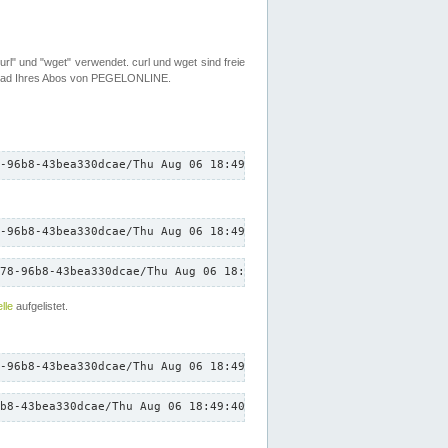
rl" und "wget" verwendet. curl und wget sind freie
load Ihres Abos von PEGELONLINE.
-96b8-43bea330dcae/Thu Aug 06 18:49:40 CEST 2026/down.txt"
-96b8-43bea330dcae/Thu Aug 06 18:49:40 CEST 2026/down.txt"
78-96b8-43bea330dcae/Thu Aug 06 18:49:40 CEST 2026/down.txt"
lle
aufgelistet.
-96b8-43bea330dcae/Thu Aug 06 18:49:40 CEST 2026/down.txt"
b8-43bea330dcae/Thu Aug 06 18:49:40 CEST 2026/down.txt"