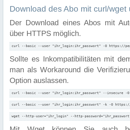
Download des Abo mit curl/wget 
Der Download eines Abos mit Autori
über HTTPS möglich.
curl --basic --user "ihr_login:ihr_passwort" -O https://pe
Sollte es Inkompatibilitäten mit d
man als Workaround die Verifizierun
Option auslassen.
curl --basic --user "ihr_login:ihr_passwort" --insecure -O
curl --basic --user "ihr_login:ihr_passwort" -k -O https:/
wget --http-user="ihr_login" --http-password="ihr_passwort
Mit Wget können Sie auch b