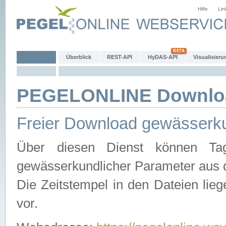
Hilfe
Lin
Überblick
REST-API
HyDAS-API
Visualisieru
PEGELONLINE Downlo
Freier Download gewässerku
Über diesen Dienst können Tag
gewässerkundlicher Parameter aus 
Die Zeitstempel in den Dateien lieg
vor.