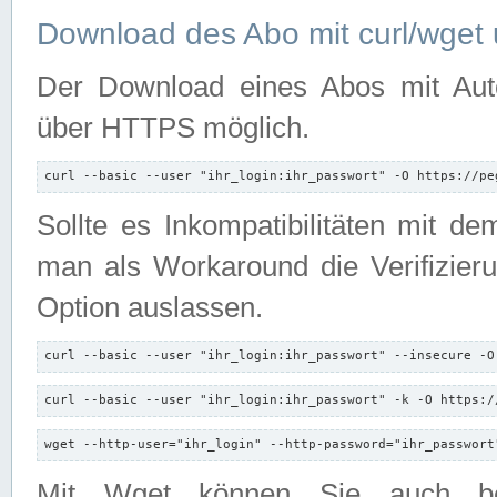
Download des Abo mit curl/wget 
Der Download eines Abos mit Autori
über HTTPS möglich.
curl --basic --user "ihr_login:ihr_passwort" -O https://pe
Sollte es Inkompatibilitäten mit d
man als Workaround die Verifizierun
Option auslassen.
curl --basic --user "ihr_login:ihr_passwort" --insecure -O
curl --basic --user "ihr_login:ihr_passwort" -k -O https:/
wget --http-user="ihr_login" --http-password="ihr_passwort
Mit Wget können Sie auch b