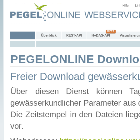
Hilfe
Lin
Überblick
REST-API
HyDAS-API
Visualisieru
PEGELONLINE Downlo
Freier Download gewässerku
Über diesen Dienst können Tag
gewässerkundlicher Parameter aus 
Die Zeitstempel in den Dateien lieg
vor.