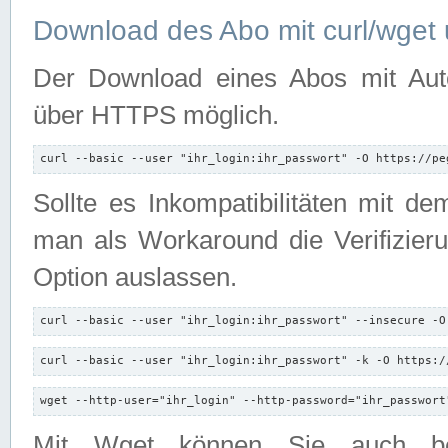
Download des Abo mit curl/wget 
Der Download eines Abos mit Autori
über HTTPS möglich.
curl --basic --user "ihr_login:ihr_passwort" -O https://pe
Sollte es Inkompatibilitäten mit d
man als Workaround die Verifizierun
Option auslassen.
curl --basic --user "ihr_login:ihr_passwort" --insecure -O
curl --basic --user "ihr_login:ihr_passwort" -k -O https:/
wget --http-user="ihr_login" --http-password="ihr_passwort
Mit Wget können Sie auch b