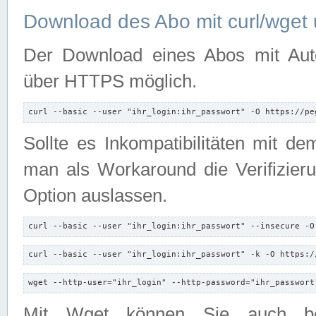
Download des Abo mit curl/wget 
Der Download eines Abos mit Autori
über HTTPS möglich.
curl --basic --user "ihr_login:ihr_passwort" -O https://pe
Sollte es Inkompatibilitäten mit d
man als Workaround die Verifizierun
Option auslassen.
curl --basic --user "ihr_login:ihr_passwort" --insecure -O
curl --basic --user "ihr_login:ihr_passwort" -k -O https:/
wget --http-user="ihr_login" --http-password="ihr_passwort
Mit Wget können Sie auch b