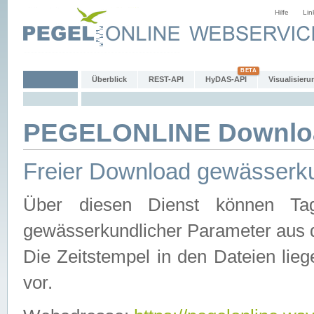
Hilfe
Lin
Überblick
REST-API
HyDAS-API
Visualisieru
PEGELONLINE Downlo
Freier Download gewässerku
Über diesen Dienst können Tag
gewässerkundlicher Parameter aus 
Die Zeitstempel in den Dateien lieg
vor.