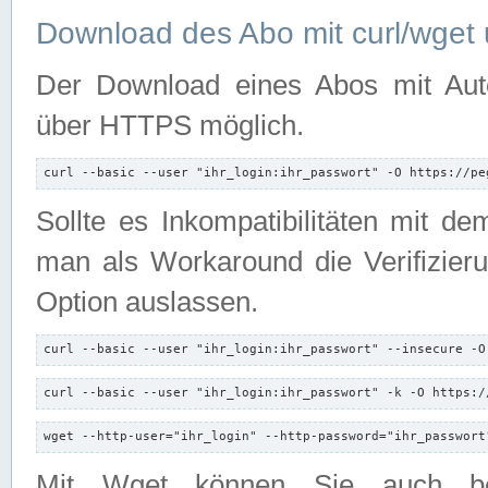
Download des Abo mit curl/wget 
Der Download eines Abos mit Autori
über HTTPS möglich.
curl --basic --user "ihr_login:ihr_passwort" -O https://pe
Sollte es Inkompatibilitäten mit d
man als Workaround die Verifizierun
Option auslassen.
curl --basic --user "ihr_login:ihr_passwort" --insecure -O
curl --basic --user "ihr_login:ihr_passwort" -k -O https:/
wget --http-user="ihr_login" --http-password="ihr_passwort
Mit Wget können Sie auch b