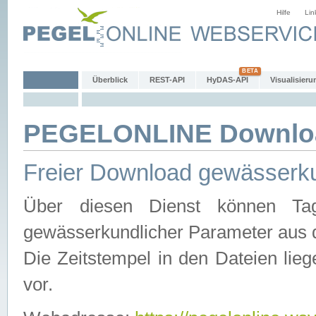
Hilfe
Lin
Überblick
REST-API
HyDAS-API
Visualisieru
PEGELONLINE Downlo
Freier Download gewässerku
Über diesen Dienst können Tag
gewässerkundlicher Parameter aus 
Die Zeitstempel in den Dateien lieg
vor.