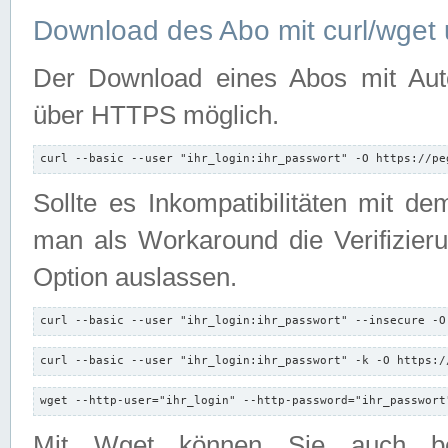
Download des Abo mit curl/wget 
Der Download eines Abos mit Autori
über HTTPS möglich.
curl --basic --user "ihr_login:ihr_passwort" -O https://pe
Sollte es Inkompatibilitäten mit d
man als Workaround die Verifizierun
Option auslassen.
curl --basic --user "ihr_login:ihr_passwort" --insecure -O
curl --basic --user "ihr_login:ihr_passwort" -k -O https:/
wget --http-user="ihr_login" --http-password="ihr_passwort
Mit Wget können Sie auch b