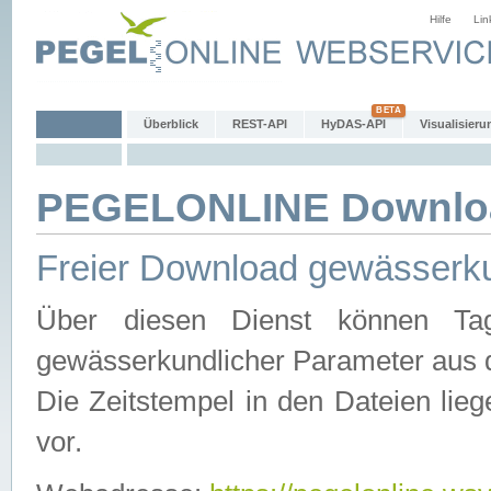
Hilfe
Lin
Überblick
REST-API
HyDAS-API
Visualisieru
PEGELONLINE Downlo
Freier Download gewässerku
Über diesen Dienst können Tag
gewässerkundlicher Parameter aus 
Die Zeitstempel in den Dateien lieg
vor.