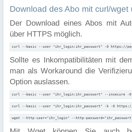
Download des Abo mit curl/wget 
Der Download eines Abos mit Autori
über HTTPS möglich.
curl --basic --user "ihr_login:ihr_passwort" -O https://pe
Sollte es Inkompatibilitäten mit d
man als Workaround die Verifizierun
Option auslassen.
curl --basic --user "ihr_login:ihr_passwort" --insecure -O
curl --basic --user "ihr_login:ihr_passwort" -k -O https:/
wget --http-user="ihr_login" --http-password="ihr_passwort
Mit Wget können Sie auch b