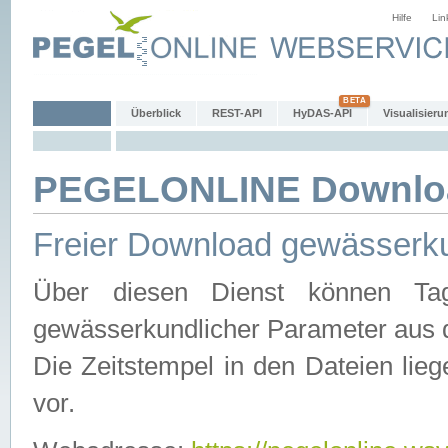
Hilfe
Lin
Überblick
REST-API
HyDAS-API
Visualisieru
PEGELONLINE Downlo
Freier Download gewässerku
Über diesen Dienst können Tag
gewässerkundlicher Parameter aus 
Die Zeitstempel in den Dateien lieg
vor.