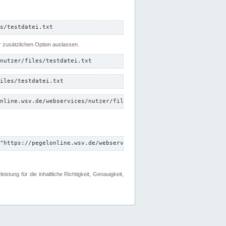
s/testdatei.txt
er zusätzlichen Option auslassen.
nutzer/files/testdatei.txt
iles/testdatei.txt
nline.wsv.de/webservices/nutzer/files/testdatei.txt"
"https://pegelonline.wsv.de/webservices/nutzer/files"
tung für die inhaltliche Richtigkeit, Genauigkeit,