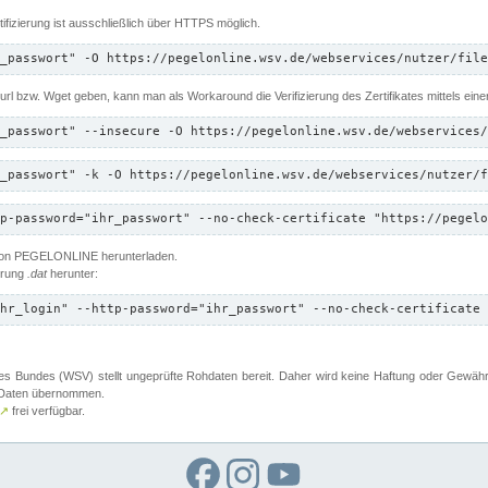
ifizierung ist ausschließlich über HTTPS möglich.
_passwort" -O https://pegelonline.wsv.de/webservices/nutzer/file
 Curl bzw. Wget geben, kann man als Workaround die Verifizierung des Zertifikates mittels ein
_passwort" --insecure -O https://pegelonline.wsv.de/webservices/
_passwort" -k -O https://pegelonline.wsv.de/webservices/nutzer/f
p-password="ihr_passwort" --no-check-certificate "https://pegelo
 von PEGELONLINE herunterladen.
terung
.dat
herunter:
hr_login" --http-password="ihr_passwort" --no-check-certificate 
 Bundes (WSV) stellt ungeprüfte Rohdaten bereit. Daher wird keine Haftung oder Gewährleis
er Daten übernommen.
↗
frei verfügbar.