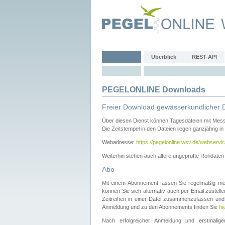
Überblick
REST-API
PEGELONLINE Downloads
Freier Download gewässerkundlicher 
Über diesen Dienst können Tagesdateien mit Mes
Die Zeitstempel in den Dateien liegen ganzjährig in
Webadresse:
https://pegelonline.wsv.de/webservic
Weiterhin stehen auch ältere ungeprüfte Rohdate
Abo
Mit einem Abonnement fassen Sie regelmäßig meh
können Sie sich alternativ auch per Email zustel
Zeitreihen in einer Datei zusammenzufassen und 
Anmeldung und zu den Abonnements finden Sie
hi
Nach erfolgreicher Anmeldung und erstmal