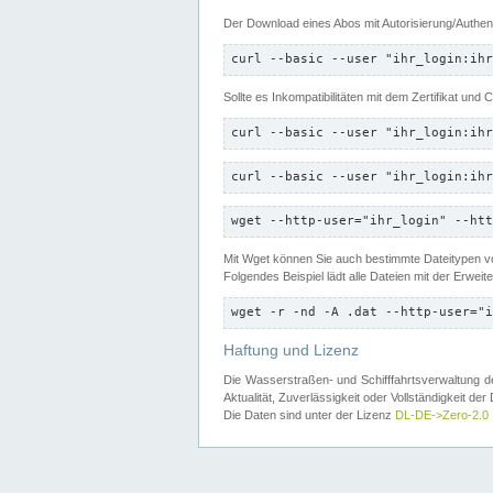
Der Download eines Abos mit Autorisierung/Authent
curl --basic --user "ihr_login:ihr
Sollte es Inkompatibilitäten mit dem Zertifikat und
curl --basic --user "ihr_login:ihr
curl --basic --user "ihr_login:ihr
wget --http-user="ihr_login" --htt
Mit Wget können Sie auch bestimmte Dateitypen
Folgendes Beispiel lädt alle Dateien mit der Erwei
wget -r -nd -A .dat --http-user="i
Haftung und Lizenz
Die Wasserstraßen- und Schifffahrtsverwaltung des
Aktualität, Zuverlässigkeit oder Vollständigkeit d
Die Daten sind unter der Lizenz
DL-DE->Zero-2.0