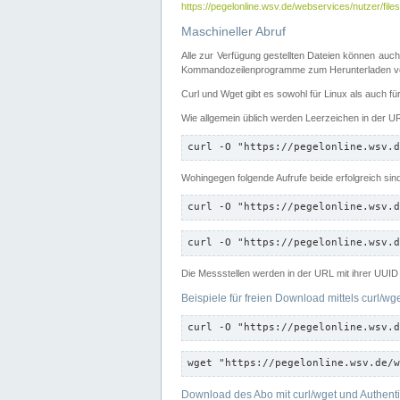
https://pegelonline.wsv.de/webservices/nutzer/files
Maschineller Abruf
Alle zur Verfügung gestellten Dateien können auch
Kommandozeilenprogramme zum Herunterladen von
Curl und Wget gibt es sowohl für Linux als auch f
Wie allgemein üblich werden Leerzeichen in der URL
curl -O "https://pegelonline.wsv.d
Wohingegen folgende Aufrufe beide erfolgreich sin
curl -O "https://pegelonline.wsv.d
curl -O "https://pegelonline.wsv.d
Die Messstellen werden in der URL mit ihrer UUID 
Beispiele für freien Download mittels curl/wg
curl -O "https://pegelonline.wsv.d
wget "https://pegelonline.wsv.de/w
Download des Abo mit curl/wget und Authenti