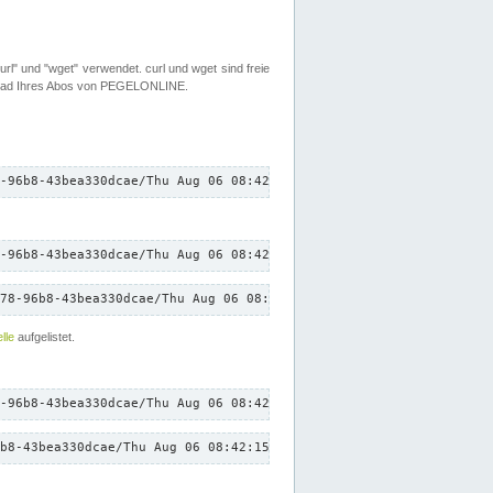
rl" und "wget" verwendet. curl und wget sind freie
load Ihres Abos von PEGELONLINE.
-96b8-43bea330dcae/Thu Aug 06 08:42:15 CEST 2026/down.txt"
-96b8-43bea330dcae/Thu Aug 06 08:42:15 CEST 2026/down.txt"
78-96b8-43bea330dcae/Thu Aug 06 08:42:15 CEST 2026/down.txt"
lle
aufgelistet.
-96b8-43bea330dcae/Thu Aug 06 08:42:15 CEST 2026/down.txt"
b8-43bea330dcae/Thu Aug 06 08:42:15 CEST 2026/down.txt"