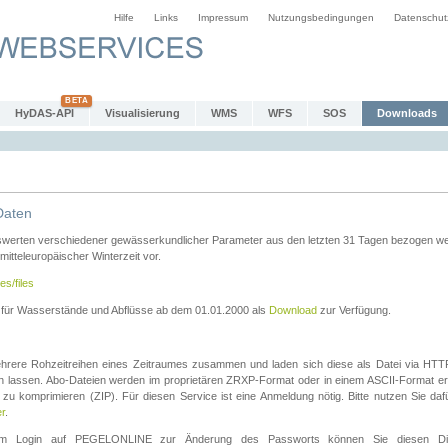
Hilfe
Links
Impressum
Nutzungsbedingungen
Datenschut
HyDAS-API
Visualisierung
WMS
WFS
SOS
Downloads
Daten
swerten verschiedener gewässerkundlicher Parameter aus den letzten 31 Tagen bezogen w
 mitteleuropäischer Winterzeit vor.
es/files
n für Wasserstände und Abflüsse ab dem 01.01.2000 als
Download
zur Verfügung.
rere Rohzeitreihen eines Zeitraumes zusammen und laden sich diese als Datei via HTTPS
len lassen. Abo-Dateien werden im proprietären ZRXP-Format oder in einem ASCII-Format ers
zu komprimieren (ZIP). Für diesen Service ist eine Anmeldung nötig. Bitte nutzen Sie d
er
.
igem Login auf PEGELONLINE zur Änderung des Passworts können Sie diesen Die