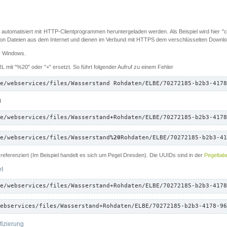
 automatisiert mit HTTP-Clientprogrammen heruntergeladen werden. Als Beispiel wird hier "cu
 Dateien aus dem Internet und dienen im Verbund mit HTTPS dem verschlüsselten Down
ür Windows.
 mit "%20" oder "+" ersetzt. So führt folgender Aufruf zu einem Fehler
e/webservices/files/Wasserstand Rohdaten/ELBE/70272185-b2b3-4178
d
e/webservices/files/Wasserstand
+
Rohdaten/ELBE/70272185-b2b3-4178
e/webservices/files/Wasserstand
%20
Rohdaten/ELBE/70272185-b2b3-41
referenziert (Im Beispiel handelt es sich um Pegel Dresden). Die UUIDs sind in der
Pegeltabe
et
e/webservices/files/Wasserstand+Rohdaten/ELBE/70272185-b2b3-4178
ebservices/files/Wasserstand+Rohdaten/ELBE/70272185-b2b3-4178-96
fizierung