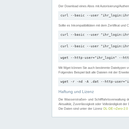
Der Download eines Abos mit Autorisierung/Authent
curl --basic --user "ihr_login:ihr
Sollte es Inkompatibilitäten mit dem Zertifikat und
curl --basic --user "ihr_login:ihr
curl --basic --user "ihr_login:ihr
wget --http-user="ihr_login" --htt
Mit Wget können Sie auch bestimmte Dateitypen
Folgendes Beispiel lädt alle Dateien mit der Erwei
wget -r -nd -A .dat --http-user="i
Haftung und Lizenz
Die Wasserstraßen- und Schifffahrtsverwaltung des
Aktualität, Zuverlässigkeit oder Vollständigkeit d
Die Daten sind unter der Lizenz
DL-DE->Zero-2.0