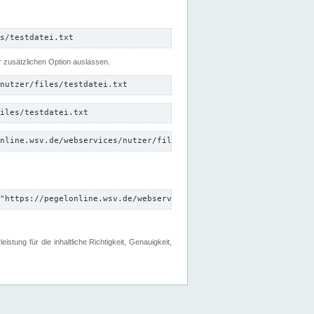
s/testdatei.txt
er zusätzlichen Option auslassen.
nutzer/files/testdatei.txt
iles/testdatei.txt
nline.wsv.de/webservices/nutzer/files/testdatei.txt"
"https://pegelonline.wsv.de/webservices/nutzer/files"
tung für die inhaltliche Richtigkeit, Genauigkeit,