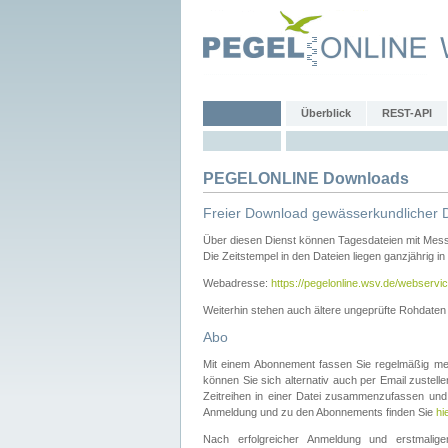
Überblick
REST-API
PEGELONLINE Downloads
Freier Download gewässerkundlicher 
Über diesen Dienst können Tagesdateien mit Mes
Die Zeitstempel in den Dateien liegen ganzjährig in
Webadresse:
https://pegelonline.wsv.de/webservic
Weiterhin stehen auch ältere ungeprüfte Rohdate
Abo
Mit einem Abonnement fassen Sie regelmäßig meh
können Sie sich alternativ auch per Email zustel
Zeitreihen in einer Datei zusammenzufassen und 
Anmeldung und zu den Abonnements finden Sie
hi
Nach erfolgreicher Anmeldung und erstmal