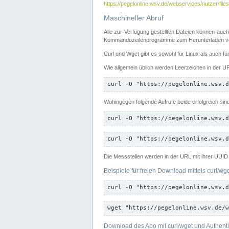
https://pegelonline.wsv.de/webservices/nutzer/files
Maschineller Abruf
Alle zur Verfügung gestellten Dateien können auch
Kommandozeilenprogramme zum Herunterladen von
Curl und Wget gibt es sowohl für Linux als auch f
Wie allgemein üblich werden Leerzeichen in der URL
curl -O "https://pegelonline.wsv.d
Wohingegen folgende Aufrufe beide erfolgreich sin
curl -O "https://pegelonline.wsv.d
curl -O "https://pegelonline.wsv.d
Die Messstellen werden in der URL mit ihrer UUID 
Beispiele für freien Download mittels curl/wg
curl -O "https://pegelonline.wsv.d
wget "https://pegelonline.wsv.de/w
Download des Abo mit curl/wget und Authenti