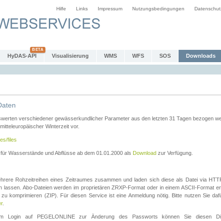
Hilfe
Links
Impressum
Nutzungsbedingungen
Datenschut
HyDAS-API
Visualisierung
WMS
WFS
SOS
Downloads
Daten
swerten verschiedener gewässerkundlicher Parameter aus den letzten 31 Tagen bezogen w
 mitteleuropäischer Winterzeit vor.
es/files
n für Wasserstände und Abflüsse ab dem 01.01.2000 als
Download
zur Verfügung.
rere Rohzeitreihen eines Zeitraumes zusammen und laden sich diese als Datei via HTTPS
len lassen. Abo-Dateien werden im proprietären ZRXP-Format oder in einem ASCII-Format ers
zu komprimieren (ZIP). Für diesen Service ist eine Anmeldung nötig. Bitte nutzen Sie d
er
.
igem Login auf PEGELONLINE zur Änderung des Passworts können Sie diesen Die