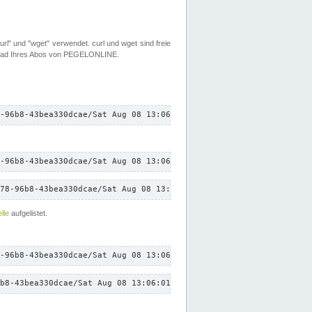
rl" und "wget" verwendet. curl und wget sind freie
load Ihres Abos von PEGELONLINE.
-96b8-43bea330dcae/Sat Aug 08 13:06:01 CEST 2026/down.txt"
-96b8-43bea330dcae/Sat Aug 08 13:06:01 CEST 2026/down.txt"
78-96b8-43bea330dcae/Sat Aug 08 13:06:01 CEST 2026/down.txt"
lle
aufgelistet.
-96b8-43bea330dcae/Sat Aug 08 13:06:01 CEST 2026/down.txt"
b8-43bea330dcae/Sat Aug 08 13:06:01 CEST 2026/down.txt"