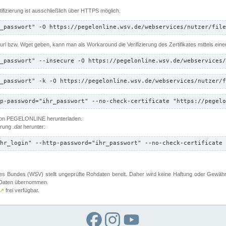
ifizierung ist ausschließlich über HTTPS möglich.
_passwort" -O https://pegelonline.wsv.de/webservices/nutzer/file
 Curl bzw. Wget geben, kann man als Workaround die Verifizierung des Zertifikates mittels ein
_passwort" --insecure -O https://pegelonline.wsv.de/webservices/
_passwort" -k -O https://pegelonline.wsv.de/webservices/nutzer/f
p-password="ihr_passwort" --no-check-certificate "https://pegelo
 von PEGELONLINE herunterladen.
terung
.dat
herunter:
hr_login" --http-password="ihr_passwort" --no-check-certificate 
 Bundes (WSV) stellt ungeprüfte Rohdaten bereit. Daher wird keine Haftung oder Gewährleis
er Daten übernommen.
↗
frei verfügbar.