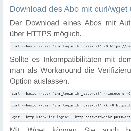
Download des Abo mit curl/wget 
Der Download eines Abos mit Autori
über HTTPS möglich.
curl --basic --user "ihr_login:ihr_passwort" -O https://pe
Sollte es Inkompatibilitäten mit d
man als Workaround die Verifizierun
Option auslassen.
curl --basic --user "ihr_login:ihr_passwort" --insecure -O
curl --basic --user "ihr_login:ihr_passwort" -k -O https:/
wget --http-user="ihr_login" --http-password="ihr_passwort
Mit Wget können Sie auch b