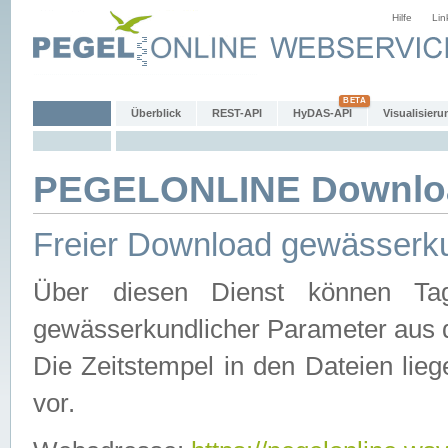
Hilfe
Lin
Überblick
REST-API
HyDAS-API
Visualisieru
PEGELONLINE Downlo
Freier Download gewässerku
Über diesen Dienst können Tag
gewässerkundlicher Parameter aus 
Die Zeitstempel in den Dateien lieg
vor.