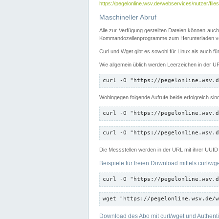
https://pegelonline.wsv.de/webservices/nutzer/files
Maschineller Abruf
Alle zur Verfügung gestellten Dateien können auch
Kommandozeilenprogramme zum Herunterladen von
Curl und Wget gibt es sowohl für Linux als auch f
Wie allgemein üblich werden Leerzeichen in der URL
curl -O "https://pegelonline.wsv.d
Wohingegen folgende Aufrufe beide erfolgreich sin
curl -O "https://pegelonline.wsv.d
curl -O "https://pegelonline.wsv.d
Die Messstellen werden in der URL mit ihrer UUID 
Beispiele für freien Download mittels curl/wg
curl -O "https://pegelonline.wsv.d
wget "https://pegelonline.wsv.de/w
Download des Abo mit curl/wget und Authenti