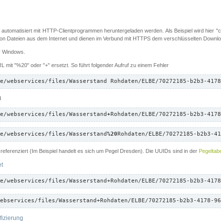
 automatisiert mit HTTP-Clientprogrammen heruntergeladen werden. Als Beispiel wird hier "cu
 Dateien aus dem Internet und dienen im Verbund mit HTTPS dem verschlüsselten Down
ür Windows.
 mit "%20" oder "+" ersetzt. So führt folgender Aufruf zu einem Fehler
e/webservices/files/Wasserstand Rohdaten/ELBE/70272185-b2b3-4178
d
e/webservices/files/Wasserstand
+
Rohdaten/ELBE/70272185-b2b3-4178
e/webservices/files/Wasserstand
%20
Rohdaten/ELBE/70272185-b2b3-41
referenziert (Im Beispiel handelt es sich um Pegel Dresden). Die UUIDs sind in der
Pegeltabe
et
e/webservices/files/Wasserstand+Rohdaten/ELBE/70272185-b2b3-4178
ebservices/files/Wasserstand+Rohdaten/ELBE/70272185-b2b3-4178-96
fizierung