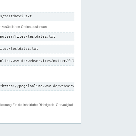
s/testdatei.txt
er zusätzlichen Option auslassen.
nutzer/files/testdatei.txt
iles/testdatei.txt
nline.wsv.de/webservices/nutzer/files/testdatei.txt"
"https://pegelonline.wsv.de/webservices/nutzer/files"
tung für die inhaltliche Richtigkeit, Genauigkeit,