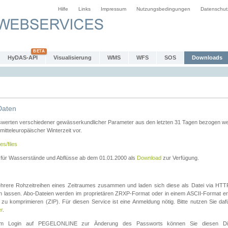
Hilfe
Links
Impressum
Nutzungsbedingungen
Datenschut
HyDAS-API
Visualisierung
WMS
WFS
SOS
Downloads
Daten
swerten verschiedener gewässerkundlicher Parameter aus den letzten 31 Tagen bezogen w
 mitteleuropäischer Winterzeit vor.
es/files
n für Wasserstände und Abflüsse ab dem 01.01.2000 als
Download
zur Verfügung.
rere Rohzeitreihen eines Zeitraumes zusammen und laden sich diese als Datei via HTTPS
len lassen. Abo-Dateien werden im proprietären ZRXP-Format oder in einem ASCII-Format ers
zu komprimieren (ZIP). Für diesen Service ist eine Anmeldung nötig. Bitte nutzen Sie d
er
.
igem Login auf PEGELONLINE zur Änderung des Passworts können Sie diesen Die