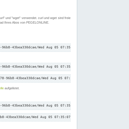
rl" und "wget" verwendet. curl und wget sind freie
load Ihres Abos von PEGELONLINE.
-96b8-43bea330dcae/Wed Aug 05 07:35:07 CEST 2026/down.txt"
-96b8-43bea330dcae/Wed Aug 05 07:35:07 CEST 2026/down.txt"
78-96b8-43bea330dcae/Wed Aug 05 07:35:07 CEST 2026/down.txt"
lle
aufgelistet.
-96b8-43bea330dcae/Wed Aug 05 07:35:07 CEST 2026/down.txt"
b8-43bea330dcae/Wed Aug 05 07:35:07 CEST 2026/down.txt"