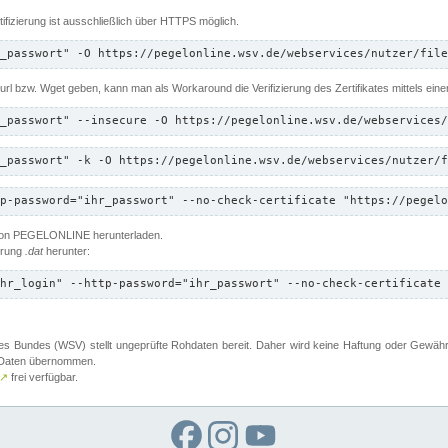
ifizierung ist ausschließlich über HTTPS möglich.
_passwort" -O https://pegelonline.wsv.de/webservices/nutzer/file
 Curl bzw. Wget geben, kann man als Workaround die Verifizierung des Zertifikates mittels ein
_passwort" --insecure -O https://pegelonline.wsv.de/webservices/
_passwort" -k -O https://pegelonline.wsv.de/webservices/nutzer/f
p-password="ihr_passwort" --no-check-certificate "https://pegelo
 von PEGELONLINE herunterladen.
terung
.dat
herunter:
hr_login" --http-password="ihr_passwort" --no-check-certificate 
 Bundes (WSV) stellt ungeprüfte Rohdaten bereit. Daher wird keine Haftung oder Gewährleis
er Daten übernommen.
↗
frei verfügbar.