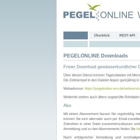
Überblick
REST-API
PEGELONLINE Downloads
Freier Download gewässerkundlicher 
Über diesen Dienst können Tagesdateien mit Mes
Die Zeitstempel in den Dateien liegen ganzjährig in
Webadresse:
https://pegelonline.wsv.de/webservic
Weiterhin stehen auch ältere ungeprüfte Rohdate
Abo
Mit einem Abonnement fassen Sie regelmäßig meh
können Sie sich alternativ auch per Email zustel
Zeitreihen in einer Datei zusammenzufassen und 
Anmeldung und zu den Abonnements finden Sie
hi
Nach erfolgreicher Anmeldung und erstmal