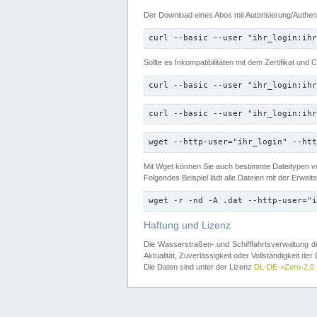
Der Download eines Abos mit Autorisierung/Authent
curl --basic --user "ihr_login:ihr
Sollte es Inkompatibilitäten mit dem Zertifikat und
curl --basic --user "ihr_login:ihr
curl --basic --user "ihr_login:ihr
wget --http-user="ihr_login" --htt
Mit Wget können Sie auch bestimmte Dateitypen
Folgendes Beispiel lädt alle Dateien mit der Erwei
wget -r -nd -A .dat --http-user="i
Haftung und Lizenz
Die Wasserstraßen- und Schifffahrtsverwaltung des
Aktualität, Zuverlässigkeit oder Vollständigkeit d
Die Daten sind unter der Lizenz
DL-DE->Zero-2.0