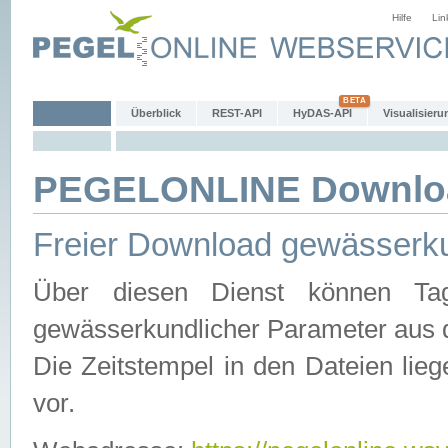
Hilfe
Lin
Überblick
REST-API
HyDAS-API
Visualisieru
PEGELONLINE Downlo
Freier Download gewässerku
Über diesen Dienst können Tag
gewässerkundlicher Parameter aus 
Die Zeitstempel in den Dateien lieg
vor.