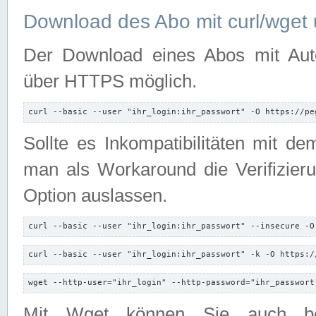
Download des Abo mit curl/wget 
Der Download eines Abos mit Autori
über HTTPS möglich.
curl --basic --user "ihr_login:ihr_passwort" -O https://pe
Sollte es Inkompatibilitäten mit d
man als Workaround die Verifizierun
Option auslassen.
curl --basic --user "ihr_login:ihr_passwort" --insecure -O
curl --basic --user "ihr_login:ihr_passwort" -k -O https:/
wget --http-user="ihr_login" --http-password="ihr_passwort
Mit Wget können Sie auch b