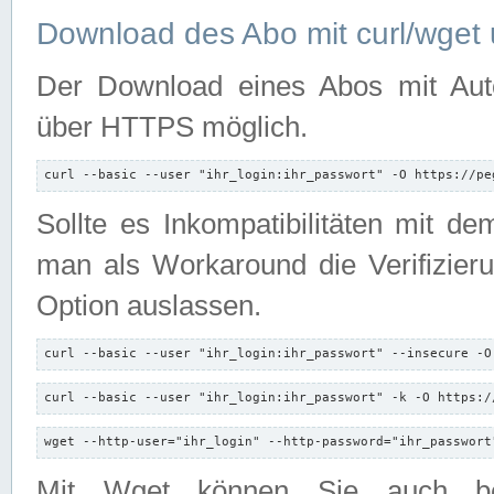
Download des Abo mit curl/wget 
Der Download eines Abos mit Autori
über HTTPS möglich.
curl --basic --user "ihr_login:ihr_passwort" -O https://pe
Sollte es Inkompatibilitäten mit d
man als Workaround die Verifizierun
Option auslassen.
curl --basic --user "ihr_login:ihr_passwort" --insecure -O
curl --basic --user "ihr_login:ihr_passwort" -k -O https:/
wget --http-user="ihr_login" --http-password="ihr_passwort
Mit Wget können Sie auch b