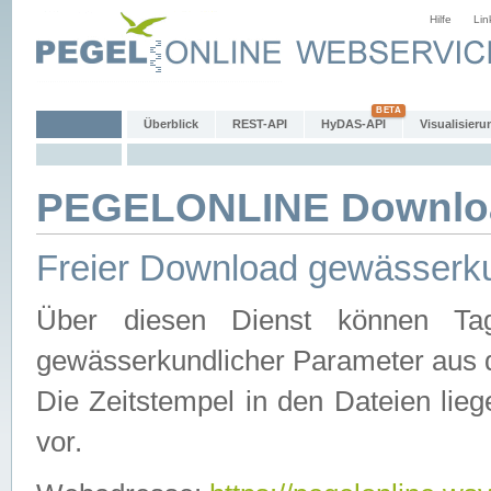
Hilfe
Lin
Überblick
REST-API
HyDAS-API
Visualisieru
PEGELONLINE Downlo
Freier Download gewässerku
Über diesen Dienst können Tag
gewässerkundlicher Parameter aus 
Die Zeitstempel in den Dateien lieg
vor.