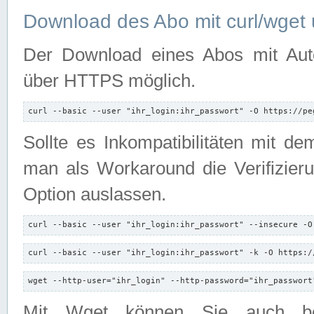
Download des Abo mit curl/wget 
Der Download eines Abos mit Autori
über HTTPS möglich.
curl --basic --user "ihr_login:ihr_passwort" -O https://pe
Sollte es Inkompatibilitäten mit d
man als Workaround die Verifizierun
Option auslassen.
curl --basic --user "ihr_login:ihr_passwort" --insecure -O
curl --basic --user "ihr_login:ihr_passwort" -k -O https:/
wget --http-user="ihr_login" --http-password="ihr_passwort
Mit Wget können Sie auch b