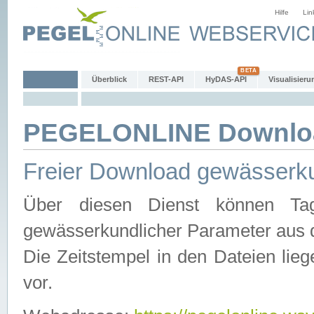
Hilfe
Lin
Überblick
REST-API
HyDAS-API
Visualisieru
PEGELONLINE Downlo
Freier Download gewässerku
Über diesen Dienst können Tag
gewässerkundlicher Parameter aus 
Die Zeitstempel in den Dateien lieg
vor.