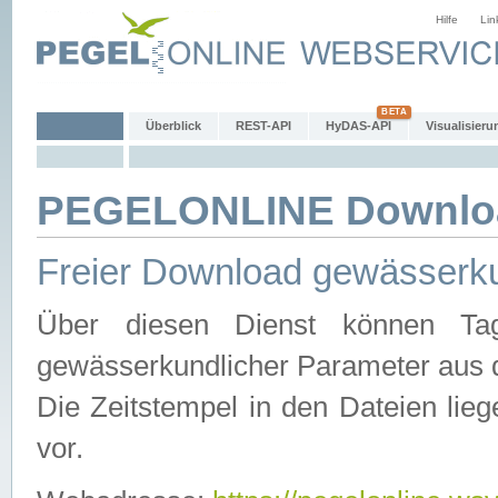
Hilfe
Lin
Überblick
REST-API
HyDAS-API
Visualisieru
PEGELONLINE Downlo
Freier Download gewässerku
Über diesen Dienst können Tag
gewässerkundlicher Parameter aus 
Die Zeitstempel in den Dateien lieg
vor.