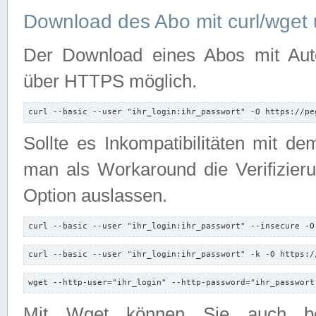
Download des Abo mit curl/wget 
Der Download eines Abos mit Autori
über HTTPS möglich.
curl --basic --user "ihr_login:ihr_passwort" -O https://pe
Sollte es Inkompatibilitäten mit d
man als Workaround die Verifizierun
Option auslassen.
curl --basic --user "ihr_login:ihr_passwort" --insecure -O
curl --basic --user "ihr_login:ihr_passwort" -k -O https:/
wget --http-user="ihr_login" --http-password="ihr_passwort
Mit Wget können Sie auch b