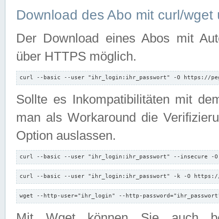
Download des Abo mit curl/wget 
Der Download eines Abos mit Autori
über HTTPS möglich.
curl --basic --user "ihr_login:ihr_passwort" -O https://pe
Sollte es Inkompatibilitäten mit d
man als Workaround die Verifizierun
Option auslassen.
curl --basic --user "ihr_login:ihr_passwort" --insecure -O
curl --basic --user "ihr_login:ihr_passwort" -k -O https:/
wget --http-user="ihr_login" --http-password="ihr_passwort
Mit Wget können Sie auch b