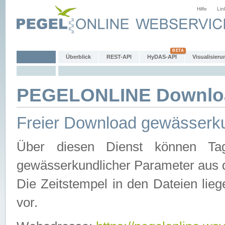
Hilfe
Lin
Überblick
REST-API
HyDAS-API
Visualisieru
PEGELONLINE Downlo
Freier Download gewässerku
Über diesen Dienst können Tag
gewässerkundlicher Parameter aus 
Die Zeitstempel in den Dateien lieg
vor.