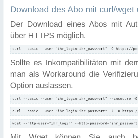
Download des Abo mit curl/wget 
Der Download eines Abos mit Autori
über HTTPS möglich.
curl --basic --user "ihr_login:ihr_passwort" -O https://pe
Sollte es Inkompatibilitäten mit d
man als Workaround die Verifizierun
Option auslassen.
curl --basic --user "ihr_login:ihr_passwort" --insecure -O
curl --basic --user "ihr_login:ihr_passwort" -k -O https:/
wget --http-user="ihr_login" --http-password="ihr_passwort
Mit Wget können Sie auch b