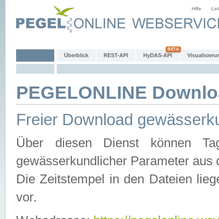
Hilfe
Lin
Überblick
REST-API
HyDAS-API
Visualisieru
PEGELONLINE Downlo
Freier Download gewässerku
Über diesen Dienst können Tag
gewässerkundlicher Parameter aus 
Die Zeitstempel in den Dateien lieg
vor.