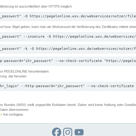
ifizierung ist ausschließlich über HTTPS möglich.
_passwort" -O https://pegelonline.wsv.de/webservices/nutzer/file
 Curl bzw. Wget geben, kann man als Workaround die Verifizierung des Zertifikates mittels ein
_passwort" --insecure -O https://pegelonline.wsv.de/webservices/
_passwort" -k -O https://pegelonline.wsv.de/webservices/nutzer/f
p-password="ihr_passwort" --no-check-certificate "https://pegelo
 von PEGELONLINE herunterladen.
terung
.dat
herunter:
hr_login" --http-password="ihr_passwort" --no-check-certificate 
 Bundes (WSV) stellt ungeprüfte Rohdaten bereit. Daher wird keine Haftung oder Gewährleis
er Daten übernommen.
↗
frei verfügbar.