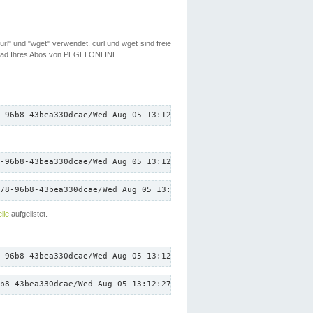
rl" und "wget" verwendet. curl und wget sind freie
load Ihres Abos von PEGELONLINE.
-96b8-43bea330dcae/Wed Aug 05 13:12:27 CEST 2026/down.txt"
-96b8-43bea330dcae/Wed Aug 05 13:12:27 CEST 2026/down.txt"
78-96b8-43bea330dcae/Wed Aug 05 13:12:27 CEST 2026/down.txt"
lle
aufgelistet.
-96b8-43bea330dcae/Wed Aug 05 13:12:27 CEST 2026/down.txt"
b8-43bea330dcae/Wed Aug 05 13:12:27 CEST 2026/down.txt"