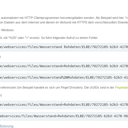
 automatisiert mit HTTP-Clientprogrammen heruntergeladen werden. Als Beispiel wird hier "cu
 Dateien aus dem Internet und dienen im Verbund mit HTTPS dem verschlüsselten Down
ür Windows.
 mit "%20" oder "+" ersetzt. So führt folgender Aufruf zu einem Fehler
e/webservices/files/Wasserstand Rohdaten/ELBE/70272185-b2b3-4178
d
e/webservices/files/Wasserstand
+
Rohdaten/ELBE/70272185-b2b3-4178
e/webservices/files/Wasserstand
%20
Rohdaten/ELBE/70272185-b2b3-41
referenziert (Im Beispiel handelt es sich um Pegel Dresden). Die UUIDs sind in der
Pegeltabe
et
e/webservices/files/Wasserstand+Rohdaten/ELBE/70272185-b2b3-4178
ebservices/files/Wasserstand+Rohdaten/ELBE/70272185-b2b3-4178-96
fizierung