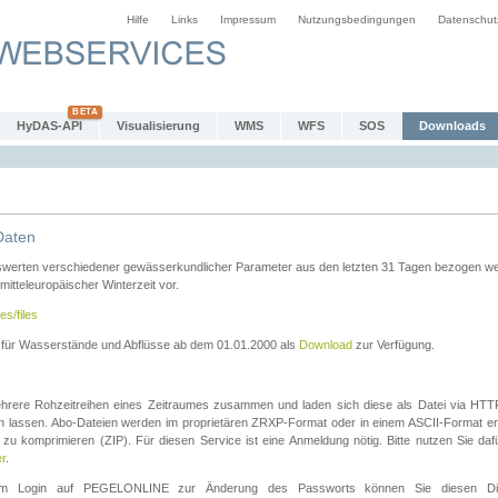
Hilfe
Links
Impressum
Nutzungsbedingungen
Datenschut
HyDAS-API
Visualisierung
WMS
WFS
SOS
Downloads
Daten
swerten verschiedener gewässerkundlicher Parameter aus den letzten 31 Tagen bezogen w
 mitteleuropäischer Winterzeit vor.
es/files
n für Wasserstände und Abflüsse ab dem 01.01.2000 als
Download
zur Verfügung.
rere Rohzeitreihen eines Zeitraumes zusammen und laden sich diese als Datei via HTTPS
len lassen. Abo-Dateien werden im proprietären ZRXP-Format oder in einem ASCII-Format ers
zu komprimieren (ZIP). Für diesen Service ist eine Anmeldung nötig. Bitte nutzen Sie d
er
.
igem Login auf PEGELONLINE zur Änderung des Passworts können Sie diesen Die