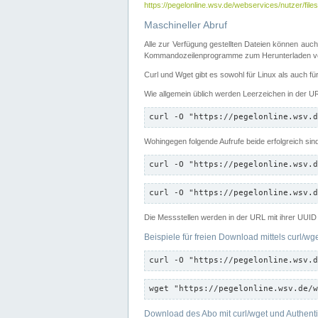
https://pegelonline.wsv.de/webservices/nutzer/files
Maschineller Abruf
Alle zur Verfügung gestellten Dateien können auch
Kommandozeilenprogramme zum Herunterladen von
Curl und Wget gibt es sowohl für Linux als auch f
Wie allgemein üblich werden Leerzeichen in der URL
curl -O "https://pegelonline.wsv.d
Wohingegen folgende Aufrufe beide erfolgreich sin
curl -O "https://pegelonline.wsv.d
curl -O "https://pegelonline.wsv.d
Die Messstellen werden in der URL mit ihrer UUID 
Beispiele für freien Download mittels curl/wg
curl -O "https://pegelonline.wsv.d
wget "https://pegelonline.wsv.de/w
Download des Abo mit curl/wget und Authenti