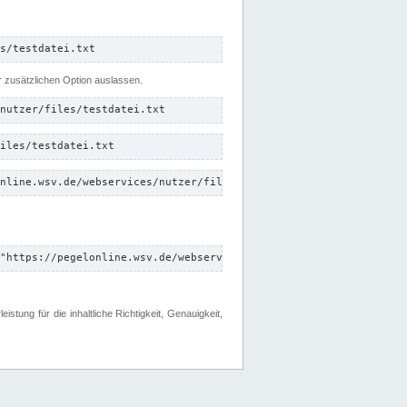
s/testdatei.txt
er zusätzlichen Option auslassen.
nutzer/files/testdatei.txt
iles/testdatei.txt
nline.wsv.de/webservices/nutzer/files/testdatei.txt"
"https://pegelonline.wsv.de/webservices/nutzer/files"
tung für die inhaltliche Richtigkeit, Genauigkeit,