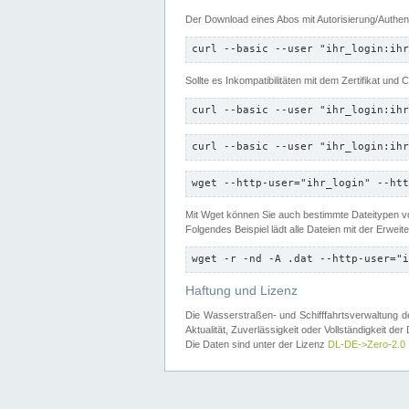
Der Download eines Abos mit Autorisierung/Authent
curl --basic --user "ihr_login:ihr
Sollte es Inkompatibilitäten mit dem Zertifikat und
curl --basic --user "ihr_login:ihr
curl --basic --user "ihr_login:ihr
wget --http-user="ihr_login" --htt
Mit Wget können Sie auch bestimmte Dateitypen
Folgendes Beispiel lädt alle Dateien mit der Erwei
wget -r -nd -A .dat --http-user="i
Haftung und Lizenz
Die Wasserstraßen- und Schifffahrtsverwaltung des
Aktualität, Zuverlässigkeit oder Vollständigkeit d
Die Daten sind unter der Lizenz
DL-DE->Zero-2.0