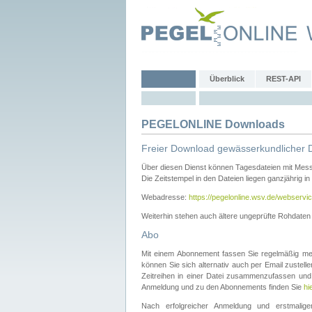
Überblick
REST-API
PEGELONLINE Downloads
Freier Download gewässerkundlicher 
Über diesen Dienst können Tagesdateien mit Mes
Die Zeitstempel in den Dateien liegen ganzjährig in
Webadresse:
https://pegelonline.wsv.de/webservic
Weiterhin stehen auch ältere ungeprüfte Rohdate
Abo
Mit einem Abonnement fassen Sie regelmäßig meh
können Sie sich alternativ auch per Email zustel
Zeitreihen in einer Datei zusammenzufassen und 
Anmeldung und zu den Abonnements finden Sie
hi
Nach erfolgreicher Anmeldung und erstmal