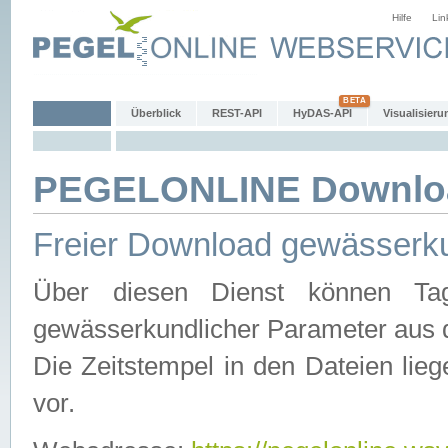
Hilfe
Lin
Überblick
REST-API
HyDAS-API
Visualisieru
PEGELONLINE Downlo
Freier Download gewässerku
Über diesen Dienst können Tag
gewässerkundlicher Parameter aus 
Die Zeitstempel in den Dateien lieg
vor.