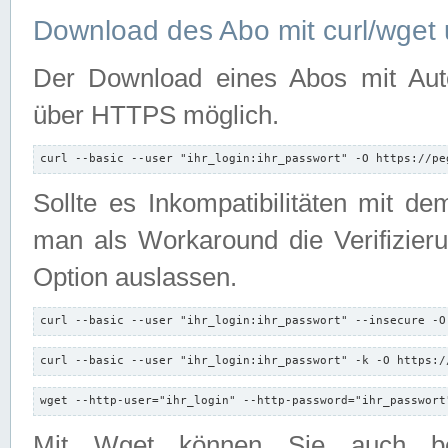
Download des Abo mit curl/wget 
Der Download eines Abos mit Autori
über HTTPS möglich.
curl --basic --user "ihr_login:ihr_passwort" -O https://pe
Sollte es Inkompatibilitäten mit d
man als Workaround die Verifizierun
Option auslassen.
curl --basic --user "ihr_login:ihr_passwort" --insecure -O
curl --basic --user "ihr_login:ihr_passwort" -k -O https:/
wget --http-user="ihr_login" --http-password="ihr_passwort
Mit Wget können Sie auch b