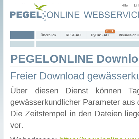
Hilfe
Lin
Überblick
REST-API
HyDAS-API
Visualisieru
PEGELONLINE Downlo
Freier Download gewässerku
Über diesen Dienst können Tag
gewässerkundlicher Parameter aus 
Die Zeitstempel in den Dateien lieg
vor.