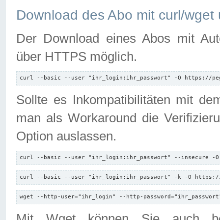
Download des Abo mit curl/wget 
Der Download eines Abos mit Autori
über HTTPS möglich.
curl --basic --user "ihr_login:ihr_passwort" -O https://pe
Sollte es Inkompatibilitäten mit d
man als Workaround die Verifizierun
Option auslassen.
curl --basic --user "ihr_login:ihr_passwort" --insecure -O
curl --basic --user "ihr_login:ihr_passwort" -k -O https:/
wget --http-user="ihr_login" --http-password="ihr_passwort
Mit Wget können Sie auch b