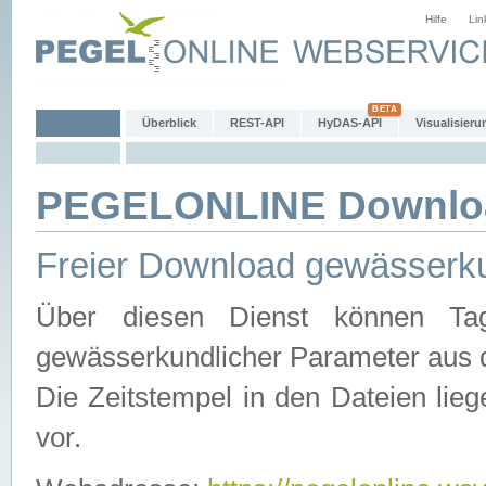
Hilfe
Lin
Überblick
REST-API
HyDAS-API
Visualisieru
PEGELONLINE Downlo
Freier Download gewässerku
Über diesen Dienst können Tag
gewässerkundlicher Parameter aus 
Die Zeitstempel in den Dateien lieg
vor.