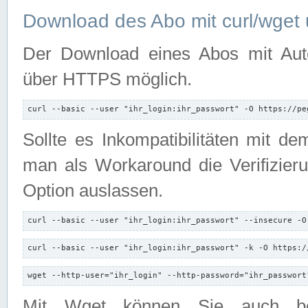
Download des Abo mit curl/wget 
Der Download eines Abos mit Autori
über HTTPS möglich.
curl --basic --user "ihr_login:ihr_passwort" -O https://pe
Sollte es Inkompatibilitäten mit d
man als Workaround die Verifizierun
Option auslassen.
curl --basic --user "ihr_login:ihr_passwort" --insecure -O
curl --basic --user "ihr_login:ihr_passwort" -k -O https:/
wget --http-user="ihr_login" --http-password="ihr_passwort
Mit Wget können Sie auch b