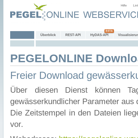
Hilfe
Lin
Überblick
REST-API
HyDAS-API
Visualisieru
PEGELONLINE Downlo
Freier Download gewässerku
Über diesen Dienst können Tag
gewässerkundlicher Parameter aus 
Die Zeitstempel in den Dateien lieg
vor.