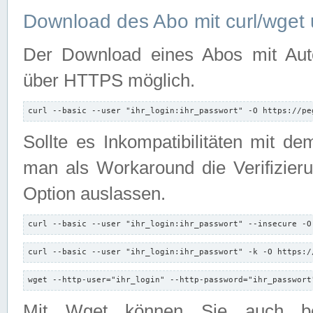
Download des Abo mit curl/wget 
Der Download eines Abos mit Autori
über HTTPS möglich.
curl --basic --user "ihr_login:ihr_passwort" -O https://pe
Sollte es Inkompatibilitäten mit d
man als Workaround die Verifizierun
Option auslassen.
curl --basic --user "ihr_login:ihr_passwort" --insecure -O
curl --basic --user "ihr_login:ihr_passwort" -k -O https:/
wget --http-user="ihr_login" --http-password="ihr_passwort
Mit Wget können Sie auch b