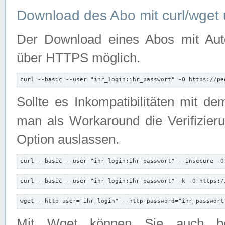
Download des Abo mit curl/wget 
Der Download eines Abos mit Autori
über HTTPS möglich.
curl --basic --user "ihr_login:ihr_passwort" -O https://pe
Sollte es Inkompatibilitäten mit d
man als Workaround die Verifizierun
Option auslassen.
curl --basic --user "ihr_login:ihr_passwort" --insecure -O
curl --basic --user "ihr_login:ihr_passwort" -k -O https:/
wget --http-user="ihr_login" --http-password="ihr_passwort
Mit Wget können Sie auch b