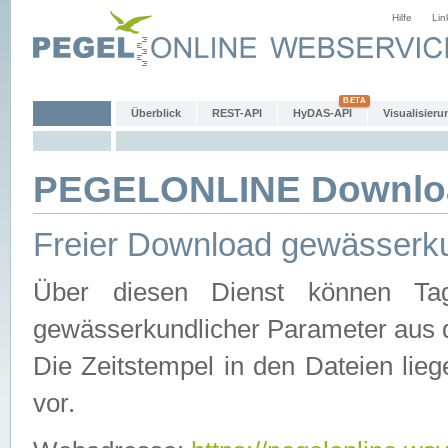
Hilfe
Lin
Überblick
REST-API
HyDAS-API
Visualisieru
PEGELONLINE Downlo
Freier Download gewässerku
Über diesen Dienst können Tag
gewässerkundlicher Parameter aus 
Die Zeitstempel in den Dateien lieg
vor.