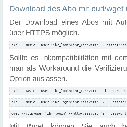
Download des Abo mit curl/wget 
Der Download eines Abos mit Autori
über HTTPS möglich.
curl --basic --user "ihr_login:ihr_passwort" -O https://pe
Sollte es Inkompatibilitäten mit d
man als Workaround die Verifizierun
Option auslassen.
curl --basic --user "ihr_login:ihr_passwort" --insecure -O
curl --basic --user "ihr_login:ihr_passwort" -k -O https:/
wget --http-user="ihr_login" --http-password="ihr_passwort
Mit Wget können Sie auch b