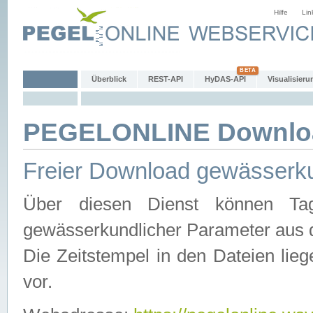
Hilfe
Lin
Überblick
REST-API
HyDAS-API
Visualisieru
PEGELONLINE Downlo
Freier Download gewässerku
Über diesen Dienst können Tag
gewässerkundlicher Parameter aus 
Die Zeitstempel in den Dateien lieg
vor.