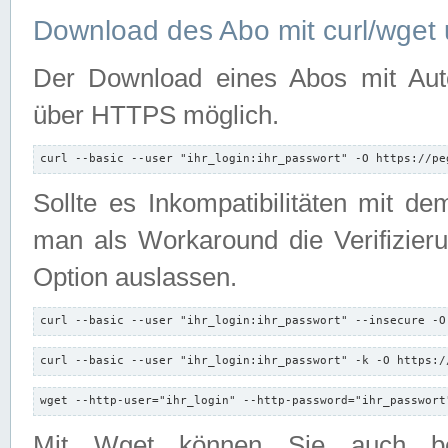
Download des Abo mit curl/wget 
Der Download eines Abos mit Autori
über HTTPS möglich.
curl --basic --user "ihr_login:ihr_passwort" -O https://pe
Sollte es Inkompatibilitäten mit d
man als Workaround die Verifizierun
Option auslassen.
curl --basic --user "ihr_login:ihr_passwort" --insecure -O
curl --basic --user "ihr_login:ihr_passwort" -k -O https:/
wget --http-user="ihr_login" --http-password="ihr_passwort
Mit Wget können Sie auch b