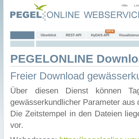
Hilfe
Lin
Überblick
REST-API
HyDAS-API
Visualisieru
PEGELONLINE Downlo
Freier Download gewässerku
Über diesen Dienst können Tag
gewässerkundlicher Parameter aus 
Die Zeitstempel in den Dateien lieg
vor.