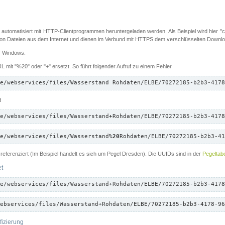
 automatisiert mit HTTP-Clientprogrammen heruntergeladen werden. Als Beispiel wird hier "cu
 Dateien aus dem Internet und dienen im Verbund mit HTTPS dem verschlüsselten Down
ür Windows.
 mit "%20" oder "+" ersetzt. So führt folgender Aufruf zu einem Fehler
e/webservices/files/Wasserstand Rohdaten/ELBE/70272185-b2b3-4178
d
e/webservices/files/Wasserstand
+
Rohdaten/ELBE/70272185-b2b3-4178
e/webservices/files/Wasserstand
%20
Rohdaten/ELBE/70272185-b2b3-41
referenziert (Im Beispiel handelt es sich um Pegel Dresden). Die UUIDs sind in der
Pegeltabe
et
e/webservices/files/Wasserstand+Rohdaten/ELBE/70272185-b2b3-4178
ebservices/files/Wasserstand+Rohdaten/ELBE/70272185-b2b3-4178-96
fizierung