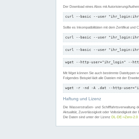
Der Download eines Abos mit Autorisierung/Authent
curl --basic --user "ihr_login:ihr
Sollte es Inkompatibilitäten mit dem Zertifikat und
curl --basic --user "ihr_login:ihr
curl --basic --user "ihr_login:ihr
wget --http-user="ihr_login" --htt
Mit Wget können Sie auch bestimmte Dateitypen
Folgendes Beispiel lädt alle Dateien mit der Erwei
wget -r -nd -A .dat --http-user="i
Haftung und Lizenz
Die Wasserstraßen- und Schifffahrtsverwaltung des
Aktualität, Zuverlässigkeit oder Vollständigkeit d
Die Daten sind unter der Lizenz
DL-DE->Zero-2.0