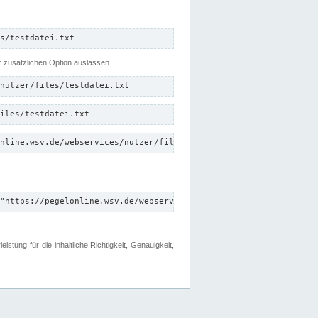
s/testdatei.txt
er zusätzlichen Option auslassen.
nutzer/files/testdatei.txt
iles/testdatei.txt
nline.wsv.de/webservices/nutzer/files/testdatei.txt"
"https://pegelonline.wsv.de/webservices/nutzer/files"
tung für die inhaltliche Richtigkeit, Genauigkeit,