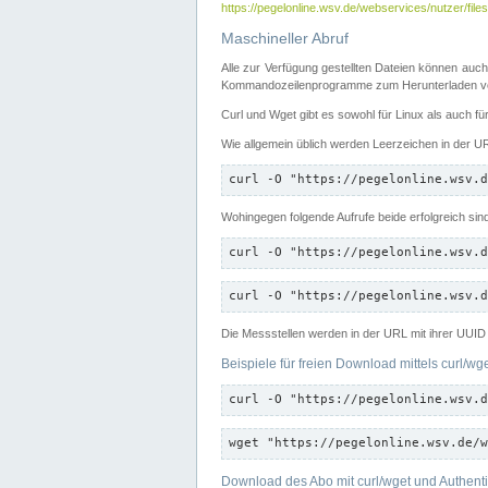
https://pegelonline.wsv.de/webservices/nutzer/files
Maschineller Abruf
Alle zur Verfügung gestellten Dateien können auch
Kommandozeilenprogramme zum Herunterladen von
Curl und Wget gibt es sowohl für Linux als auch f
Wie allgemein üblich werden Leerzeichen in der URL
curl -O "https://pegelonline.wsv.d
Wohingegen folgende Aufrufe beide erfolgreich sin
curl -O "https://pegelonline.wsv.d
curl -O "https://pegelonline.wsv.d
Die Messstellen werden in der URL mit ihrer UUID 
Beispiele für freien Download mittels curl/wg
curl -O "https://pegelonline.wsv.d
wget "https://pegelonline.wsv.de/w
Download des Abo mit curl/wget und Authenti