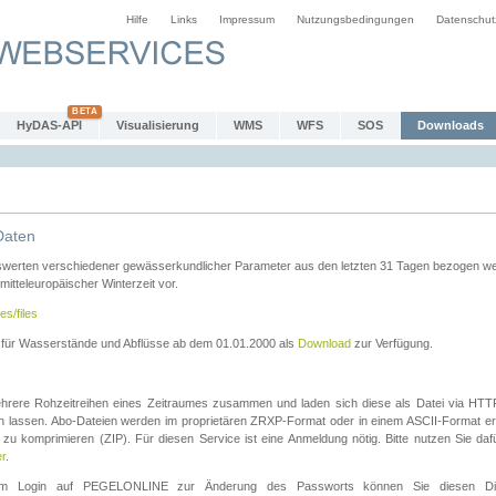
Hilfe
Links
Impressum
Nutzungsbedingungen
Datenschut
HyDAS-API
Visualisierung
WMS
WFS
SOS
Downloads
Daten
swerten verschiedener gewässerkundlicher Parameter aus den letzten 31 Tagen bezogen w
 mitteleuropäischer Winterzeit vor.
es/files
n für Wasserstände und Abflüsse ab dem 01.01.2000 als
Download
zur Verfügung.
rere Rohzeitreihen eines Zeitraumes zusammen und laden sich diese als Datei via HTTPS
len lassen. Abo-Dateien werden im proprietären ZRXP-Format oder in einem ASCII-Format ers
zu komprimieren (ZIP). Für diesen Service ist eine Anmeldung nötig. Bitte nutzen Sie d
er
.
igem Login auf PEGELONLINE zur Änderung des Passworts können Sie diesen Die