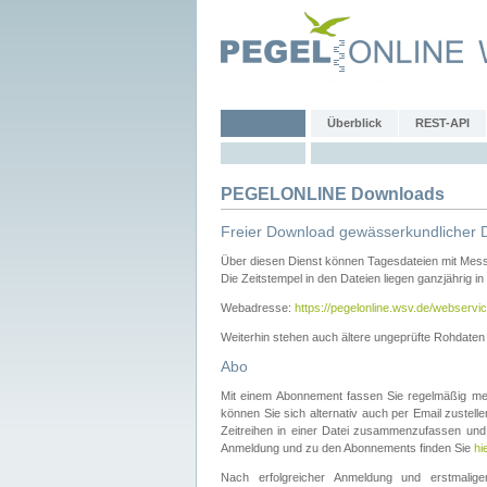
Überblick
REST-API
PEGELONLINE Downloads
Freier Download gewässerkundlicher 
Über diesen Dienst können Tagesdateien mit Mes
Die Zeitstempel in den Dateien liegen ganzjährig in
Webadresse:
https://pegelonline.wsv.de/webservic
Weiterhin stehen auch ältere ungeprüfte Rohdate
Abo
Mit einem Abonnement fassen Sie regelmäßig meh
können Sie sich alternativ auch per Email zustel
Zeitreihen in einer Datei zusammenzufassen und 
Anmeldung und zu den Abonnements finden Sie
hi
Nach erfolgreicher Anmeldung und erstmal