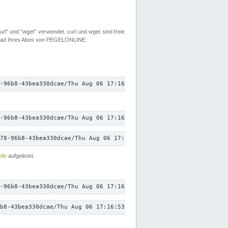
rl" und "wget" verwendet. curl und wget sind freie
load Ihres Abos von PEGELONLINE.
-96b8-43bea330dcae/Thu Aug 06 17:16:53 CEST 2026/down.txt"
-96b8-43bea330dcae/Thu Aug 06 17:16:53 CEST 2026/down.txt"
78-96b8-43bea330dcae/Thu Aug 06 17:16:53 CEST 2026/down.txt"
lle
aufgelistet.
-96b8-43bea330dcae/Thu Aug 06 17:16:53 CEST 2026/down.txt"
b8-43bea330dcae/Thu Aug 06 17:16:53 CEST 2026/down.txt"