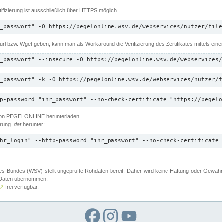
ifizierung ist ausschließlich über HTTPS möglich.
_passwort" -O https://pegelonline.wsv.de/webservices/nutzer/file
 Curl bzw. Wget geben, kann man als Workaround die Verifizierung des Zertifikates mittels ein
_passwort" --insecure -O https://pegelonline.wsv.de/webservices/
_passwort" -k -O https://pegelonline.wsv.de/webservices/nutzer/f
p-password="ihr_passwort" --no-check-certificate "https://pegelo
 von PEGELONLINE herunterladen.
terung
.dat
herunter:
hr_login" --http-password="ihr_passwort" --no-check-certificate 
 Bundes (WSV) stellt ungeprüfte Rohdaten bereit. Daher wird keine Haftung oder Gewährleis
er Daten übernommen.
↗
frei verfügbar.