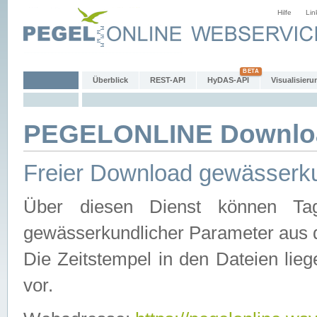
Hilfe
Lin
Überblick
REST-API
HyDAS-API
Visualisieru
PEGELONLINE Downlo
Freier Download gewässerku
Über diesen Dienst können Tag
gewässerkundlicher Parameter aus 
Die Zeitstempel in den Dateien lieg
vor.