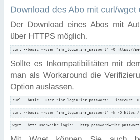
Download des Abo mit curl/wget 
Der Download eines Abos mit Autori
über HTTPS möglich.
curl --basic --user "ihr_login:ihr_passwort" -O https://pe
Sollte es Inkompatibilitäten mit d
man als Workaround die Verifizierun
Option auslassen.
curl --basic --user "ihr_login:ihr_passwort" --insecure -O
curl --basic --user "ihr_login:ihr_passwort" -k -O https:/
wget --http-user="ihr_login" --http-password="ihr_passwort
Mit Wget können Sie auch b