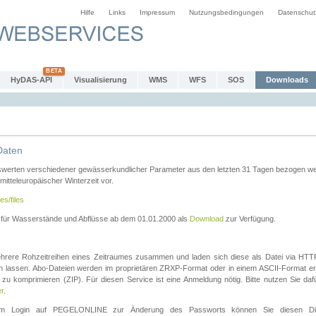
Hilfe
Links
Impressum
Nutzungsbedingungen
Datenschut
HyDAS-API
Visualisierung
WMS
WFS
SOS
Downloads
Daten
swerten verschiedener gewässerkundlicher Parameter aus den letzten 31 Tagen bezogen w
 mitteleuropäischer Winterzeit vor.
es/files
n für Wasserstände und Abflüsse ab dem 01.01.2000 als
Download
zur Verfügung.
rere Rohzeitreihen eines Zeitraumes zusammen und laden sich diese als Datei via HTTPS
len lassen. Abo-Dateien werden im proprietären ZRXP-Format oder in einem ASCII-Format ers
zu komprimieren (ZIP). Für diesen Service ist eine Anmeldung nötig. Bitte nutzen Sie d
er
.
igem Login auf PEGELONLINE zur Änderung des Passworts können Sie diesen Die