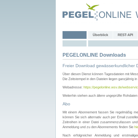
Überblick
REST-API
PEGELONLINE Downloads
Freier Download gewässerkundlicher 
Über diesen Dienst können Tagesdateien mit Mes
Die Zeitstempel in den Dateien liegen ganzjährig in
Webadresse:
https://pegelonline.wsv.de/webservic
Weiterhin stehen auch ältere ungeprüfte Rohdate
Abo
Mit einem Abonnement fassen Sie regelmäßig meh
können Sie sich alternativ auch per Email zustel
Zeitreihen in einer Datei zusammenzufassen und 
Anmeldung und zu den Abonnements finden Sie
hi
Nach erfolgreicher Anmeldung und erstmal