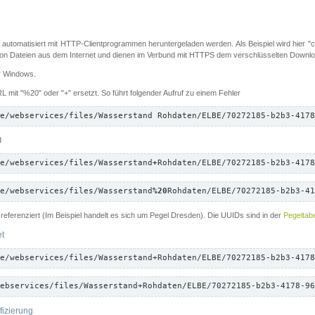
 automatisiert mit HTTP-Clientprogrammen heruntergeladen werden. Als Beispiel wird hier "cu
 Dateien aus dem Internet und dienen im Verbund mit HTTPS dem verschlüsselten Down
ür Windows.
 mit "%20" oder "+" ersetzt. So führt folgender Aufruf zu einem Fehler
e/webservices/files/Wasserstand Rohdaten/ELBE/70272185-b2b3-4178
d
e/webservices/files/Wasserstand
+
Rohdaten/ELBE/70272185-b2b3-4178
e/webservices/files/Wasserstand
%20
Rohdaten/ELBE/70272185-b2b3-41
referenziert (Im Beispiel handelt es sich um Pegel Dresden). Die UUIDs sind in der
Pegeltabe
et
e/webservices/files/Wasserstand+Rohdaten/ELBE/70272185-b2b3-4178
ebservices/files/Wasserstand+Rohdaten/ELBE/70272185-b2b3-4178-96
fizierung