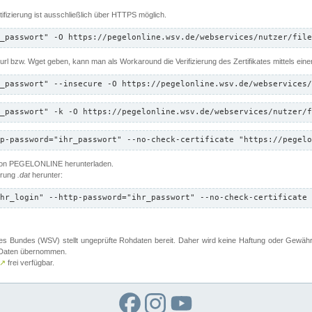
ifizierung ist ausschließlich über HTTPS möglich.
_passwort" -O https://pegelonline.wsv.de/webservices/nutzer/file
 Curl bzw. Wget geben, kann man als Workaround die Verifizierung des Zertifikates mittels ein
_passwort" --insecure -O https://pegelonline.wsv.de/webservices/
_passwort" -k -O https://pegelonline.wsv.de/webservices/nutzer/f
p-password="ihr_passwort" --no-check-certificate "https://pegelo
 von PEGELONLINE herunterladen.
terung
.dat
herunter:
hr_login" --http-password="ihr_passwort" --no-check-certificate 
 Bundes (WSV) stellt ungeprüfte Rohdaten bereit. Daher wird keine Haftung oder Gewährleis
er Daten übernommen.
↗
frei verfügbar.