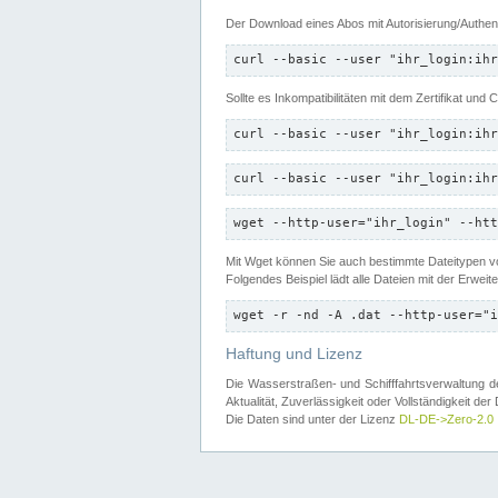
Der Download eines Abos mit Autorisierung/Authent
curl --basic --user "ihr_login:ihr
Sollte es Inkompatibilitäten mit dem Zertifikat und
curl --basic --user "ihr_login:ihr
curl --basic --user "ihr_login:ihr
wget --http-user="ihr_login" --htt
Mit Wget können Sie auch bestimmte Dateitypen
Folgendes Beispiel lädt alle Dateien mit der Erwei
wget -r -nd -A .dat --http-user="i
Haftung und Lizenz
Die Wasserstraßen- und Schifffahrtsverwaltung des
Aktualität, Zuverlässigkeit oder Vollständigkeit d
Die Daten sind unter der Lizenz
DL-DE->Zero-2.0