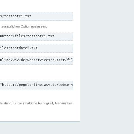
s/testdatei.txt
er zusätzlichen Option auslassen.
nutzer/files/testdatei.txt
iles/testdatei.txt
nline.wsv.de/webservices/nutzer/files/testdatei.txt"
"https://pegelonline.wsv.de/webservices/nutzer/files"
tung für die inhaltliche Richtigkeit, Genauigkeit,