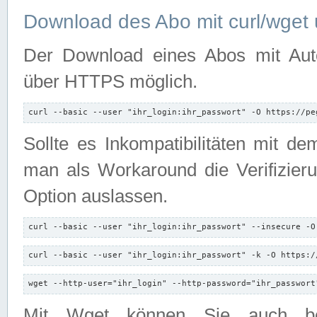
Download des Abo mit curl/wget 
Der Download eines Abos mit Autori
über HTTPS möglich.
curl --basic --user "ihr_login:ihr_passwort" -O https://pe
Sollte es Inkompatibilitäten mit d
man als Workaround die Verifizierun
Option auslassen.
curl --basic --user "ihr_login:ihr_passwort" --insecure -O
curl --basic --user "ihr_login:ihr_passwort" -k -O https:/
wget --http-user="ihr_login" --http-password="ihr_passwort
Mit Wget können Sie auch b