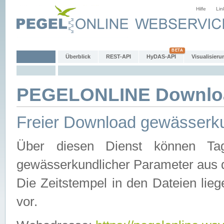
Hilfe
Lin
Überblick
REST-API
HyDAS-API
Visualisieru
PEGELONLINE Downlo
Freier Download gewässerku
Über diesen Dienst können Tag
gewässerkundlicher Parameter aus 
Die Zeitstempel in den Dateien lieg
vor.