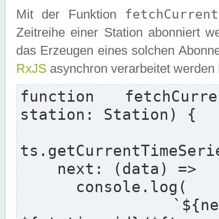
fetchCurrent
Mit der Funktion
Zeitreihe einer Station abonniert 
das Erzeugen eines solchen Abonnem
RxJS
asynchron verarbeitet werden
function fetchCurre
station: Station) {

  re
ts.getCurrentTimeSeri
    next: (data) =>

      console.log(

        `${new Date().toISOString()} - 