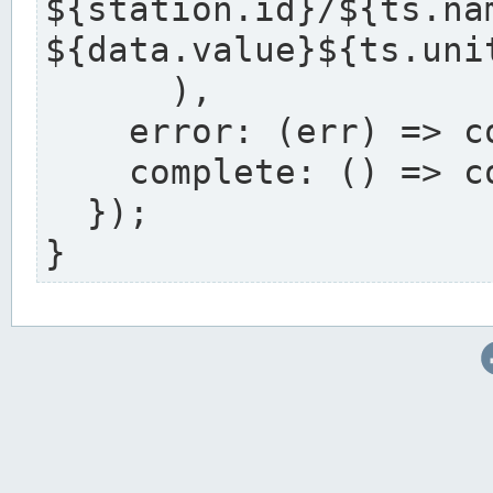
${station.i
${data.value}${ts.uni
      ),

    error: (err) => console.error(err),

    complete: () => console.log('Complete'),

  });

}