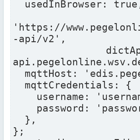
  usedInBrowser: true,

  pegelonli
'https://www.pegelonl
-api/v2',

  dictApiUrl: 'https://dict-
api.pegelonline.wsv.de
  mqttHost: 'edis.pegelonline.wsv.de',

  mqttCredentials: {

    username: 'username',

    password: 'passwort',

  },

};
