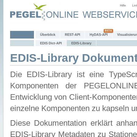
Hilfe
Lin
Überblick
REST-API
HyDAS-API
Visualisieru
EDIS Dict-API
EDIS-Library
EDIS-Library Dokument
Die EDIS-Library ist eine TypeSc
Komponenten der PEGELONLINE-Ec
Entwicklung von Client-Komponenten 
einzelne Komponenten zu kapseln und
Diese Dokumentation erklärt anhand
EDIS-Library Metadaten zu Statione