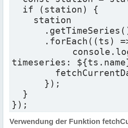
  if (station) {

    station

      .getTimeSeries()

      .forEach((ts) => {

        console.log(`${station.longname} with 
timeseries: ${ts.name}
        fetchCurrentDataFor(ts, station);

      });

  }

});
Verwendung der Funktion fetchC