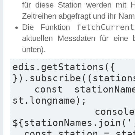
für diese Station werden mit 
Zeitreihen abgefragt und ihr Na
fetchCurrent
Die Funktion
aktuellen Messdaten für eine b
unten).
edis.getStation
}).subscribe((stations
  const stationNames = stations.map((st) => 
st.longname);

  console.log(`Found stations: 
${stationNames.join(',
  const station = stations[0];
