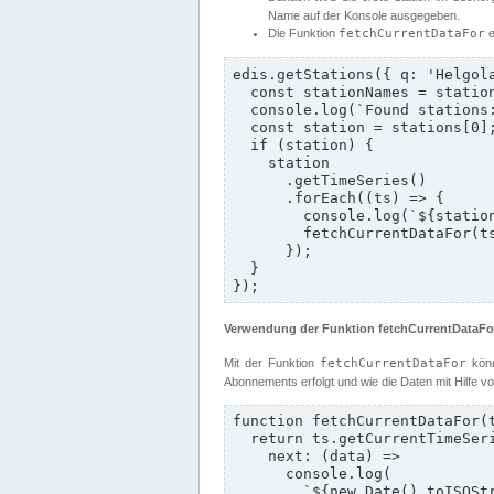
Name auf der Konsole ausgegeben.
Die Funktion
fetchCurrentDataFor
e
edis.getStations({ q: 'Helgola
  const stationNames = stations.map((st) => st.longname);

  console.log(`Found stations: ${stationNames.join(', ')}`);

  const station = stations[0];

  if (station) {

    station

      .getTimeSeries()

      .forEach((ts) => {

        console.log(`${station.longname} with timeseries: ${ts.name}`);

        fetchCurrentDataFor(ts, station);

      });

  }

});
Verwendung der Funktion fetchCurrentDataFo
Mit der Funktion
fetchCurrentDataFor
könn
Abonnements erfolgt und wie die Daten mit Hilfe v
function fetchCurrentDataFor(t
  return ts.getCurrentTimeSeriesData().subscribe({

    next: (data) =>

      console.log(

        `${new Date().toISOString()} - ${station.id}/${ts.name} - ${data.value}${ts.unit} at ${data.timestamp}`
