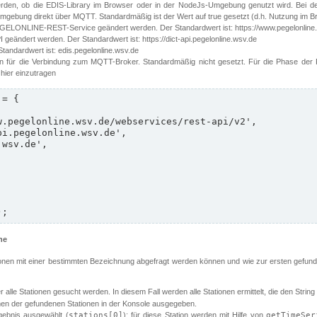
erden, ob die EDIS-Library im Browser oder in der NodeJs-Umgebung genutzt wird. Bei d
ebung direkt über MQTT. Standardmäßig ist der Wert auf true gesetzt (d.h. Nutzung im B
EGELONLINE-REST-Service geändert werden. Der Standardwert ist: https://www.pegelonline.
 geändert werden. Der Standardwert ist: https://dict-api.pegelonline.wsv.de
Standardwert ist: edis.pegelonline.wsv.de
n für die Verbindung zum MQTT-Broker. Standardmäßig nicht gesetzt. Für die Phase der Pi
 hier einzutragen
= {

);
he
ationen mit einer bestimmten Bezeichnung abgefragt werden können und wie zur ersten gefund
 alle Stationen gesucht werden. In diesem Fall werden alle Stationen ermittelt, die den String
en der gefundenen Stationen in der Konsole ausgegeben.
gebnis ausgewählt (
stations[0]
); für diese Station werden mit Hilfe von
getTimeSer