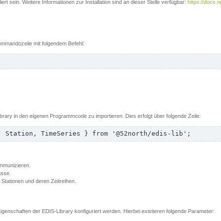
rt sein. Weitere Informationen zur Installation sind an dieser Stelle verfügbar:
https://docs.
 Kommandozeile mit folgendem Befehl:
brary in den eigenen Programmcode zu importieren. Dies erfolgt über folgende Zeile:
, Station, TimeSeries } from '@52north/edis-lib';
ommunizieren.
asse.
t Stationen und deren Zeitreihen.
genschaften der EDIS-Library konfiguriert werden. Hierbei existieren folgende Parameter: