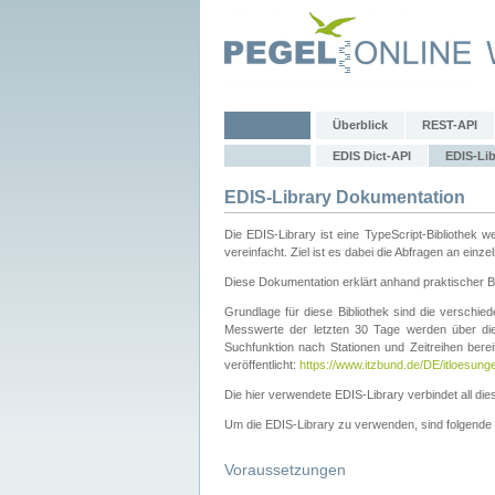
Überblick
REST-API
EDIS Dict-API
EDIS-Lib
EDIS-Library Dokumentation
Die EDIS-Library ist eine TypeScript-Bibliothe
vereinfacht. Ziel ist es dabei die Abfragen an ein
Diese Dokumentation erklärt anhand praktischer Be
Grundlage für diese Bibliothek sind die verschi
Messwerte der letzten 30 Tage werden über d
Suchfunktion nach Stationen und Zeitreihen berei
veröffentlicht:
https://www.itzbund.de/DE/itloesung
Die hier verwendete EDIS-Library verbindet all d
Um die EDIS-Library zu verwenden, sind folgende Sc
Voraussetzungen