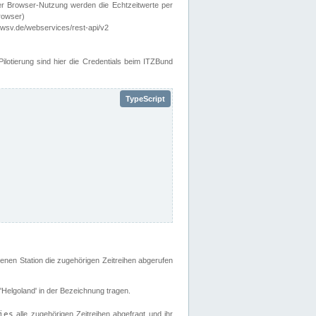
er Browser-Nutzung werden die Echtzeitwerte per
rowser)
wsv.de/webservices/rest-api/v2
lotierung sind hier die Credentials beim ITZBund
enen Station die zugehörigen Zeitreihen abgerufen
 'Helgoland' in der Bezeichnung tragen.
ies
alle zugehörigen Zeitreihen abgefragt und ihr