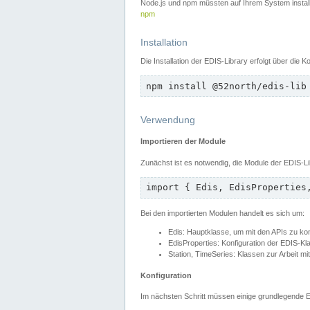
Node.js und npm müssten auf Ihrem System installie
npm
Installation
Die Installation der EDIS-Library erfolgt über die
npm install @52north/edis-lib
Verwendung
Importieren der Module
Zunächst ist es notwendig, die Module der EDIS-Li
import { Edis, EdisProperties
Bei den importierten Modulen handelt es sich um:
Edis: Hauptklasse, um mit den APIs zu k
EdisProperties: Konfiguration der EDIS-Kl
Station, TimeSeries: Klassen zur Arbeit mi
Konfiguration
Im nächsten Schritt müssen einige grundlegende Ei