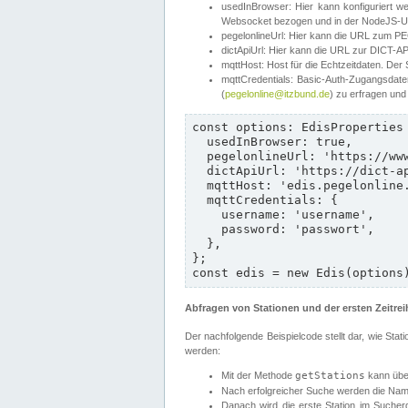
usedInBrowser: Hier kann konfiguriert w
Websocket bezogen und in der NodeJS-Umg
pegelonlineUrl: Hier kann die URL zum P
dictApiUrl: Hier kann die URL zur DICT-API
mqttHost: Host für die Echtzeitdaten. Der 
mqttCredentials: Basic-Auth-Zugangsdate
(
pegelonline@itzbund.de
) zu erfragen und
const options: EdisProperties 
  usedInBrowser: true,

  pegelonlineUrl: 'https://www.pegelonline.wsv.de/webservices/rest-api/v2',

  dictApiUrl: 'https://dict-api.pegelonline.wsv.de',

  mqttHost: 'edis.pegelonline.wsv.de',

  mqttCredentials: {

    username: 'username',

    password: 'passwort',

  },

};

const edis = new Edis(options
Abfragen von Stationen und der ersten Zeitrei
Der nachfolgende Beispielcode stellt dar, wie St
werden:
Mit der Methode
getStations
kann über
Nach erfolgreicher Suche werden die Nam
Danach wird die erste Station im Sucher