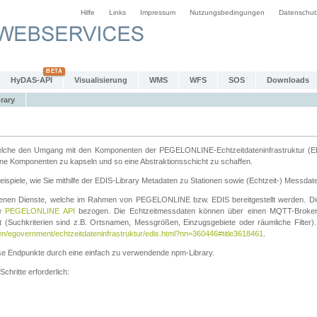
Hilfe
Links
Impressum
Nutzungsbedingungen
Datenschut
HyDAS-API
Visualisierung
WMS
WFS
SOS
Downloads
rary
k welche den Umgang mit den Komponenten der PEGELONLINE-Echtzeitdateninfrastruktur (E
zelne Komponenten zu kapseln und so eine Abstraktionsschicht zu schaffen.
ispiele, wie Sie mithilfe der EDIS-Library Metadaten zu Stationen sowie (Echtzeit-) Messdat
edenen Dienste, welche im Rahmen von PEGELONLINE bzw. EDIS bereitgestellt werden. Die
ie
PEGELONLINE API
bezogen. Die Echtzeitmessdaten können über einen MQTT-Broker
t (Suchkriterien sind z.B. Ortsnamen, Messgrößen, Einzugsgebiete oder räumliche Filter). 
en/egovernment/echtzeitdateninfrastruktur/edis.html?nn=360446#title3618461
.
iese Endpunkte durch eine einfach zu verwendende npm-Library.
hritte erforderlich: