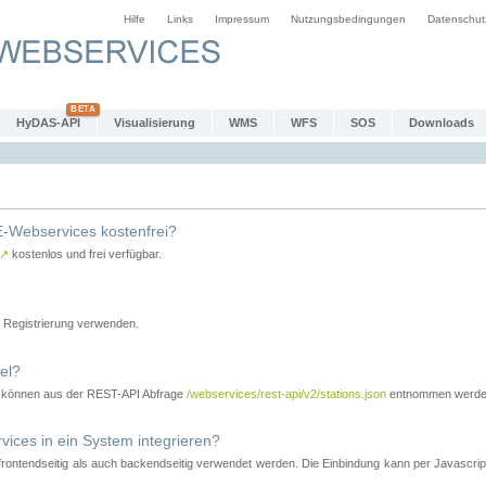
Hilfe
Links
Impressum
Nutzungsbedingungen
Datenschut
HyDAS-API
Visualisierung
WMS
WFS
SOS
Downloads
-Webservices kostenfrei?
↗
kostenlos und frei verfügbar.
Registrierung verwenden.
el?
r können aus der REST-API Abfrage
/webservices/rest-api/v2/stations.json
entnommen werde
es in ein System integrieren?
tendseitig als auch backendseitig verwendet werden. Die Einbindung kann per Javascript