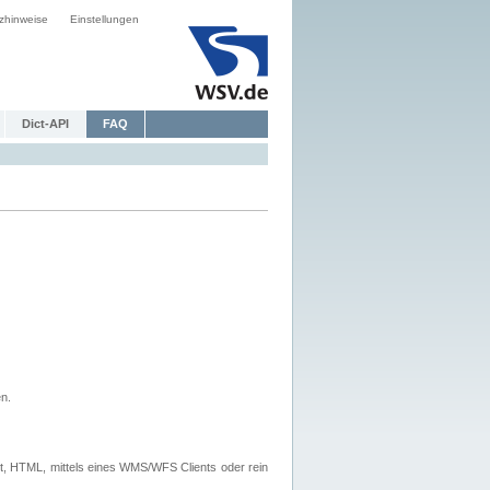
zhinweise
Einstellungen
Dict-API
FAQ
n.
, HTML, mittels eines WMS/WFS Clients oder rein