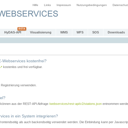
Hilfe
Links
Impressum
Nutzungsbedingungen
Datenschut
HyDAS-API
Visualisierung
WMS
WFS
SOS
Downloads
-Webservices kostenfrei?
↗
kostenlos und frei verfügbar.
Registrierung verwenden.
el?
r können aus der REST-API Abfrage
/webservices/rest-api/v2/stations.json
entnommen werde
es in ein System integrieren?
tendseitig als auch backendseitig verwendet werden. Die Einbindung kann per Javascript