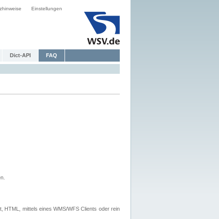
zhinweise
Einstellungen
Dict-API
FAQ
n.
, HTML, mittels eines WMS/WFS Clients oder rein