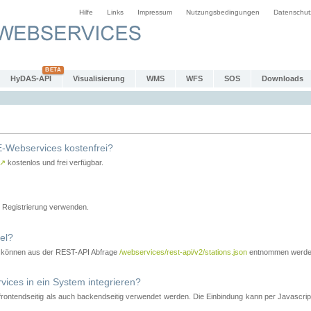
Hilfe
Links
Impressum
Nutzungsbedingungen
Datenschut
HyDAS-API
Visualisierung
WMS
WFS
SOS
Downloads
-Webservices kostenfrei?
↗
kostenlos und frei verfügbar.
Registrierung verwenden.
el?
r können aus der REST-API Abfrage
/webservices/rest-api/v2/stations.json
entnommen werde
es in ein System integrieren?
tendseitig als auch backendseitig verwendet werden. Die Einbindung kann per Javascript