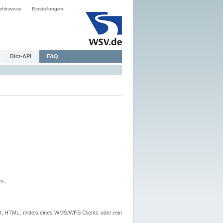
zhinweise
Einstellungen
Dict-API
FAQ
n.
, HTML, mittels eines WMS/WFS Clients oder rein