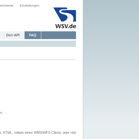
zhinweise
Einstellungen
Dict-API
FAQ
n.
, HTML, mittels eines WMS/WFS Clients oder rein