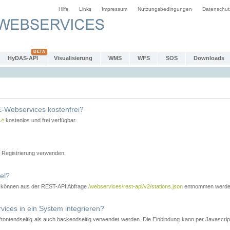
Hilfe
Links
Impressum
Nutzungsbedingungen
Datenschut
HyDAS-API
Visualisierung
WMS
WFS
SOS
Downloads
-Webservices kostenfrei?
↗
kostenlos und frei verfügbar.
Registrierung verwenden.
el?
r können aus der REST-API Abfrage
/webservices/rest-api/v2/stations.json
entnommen werde
es in ein System integrieren?
tendseitig als auch backendseitig verwendet werden. Die Einbindung kann per Javascript