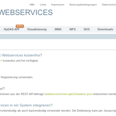
Hilfe
Links
Impressum
Nutzungsbedingungen
Datenschut
HyDAS-API
Visualisierung
WMS
WFS
SOS
Downloads
-Webservices kostenfrei?
↗
kostenlos und frei verfügbar.
Registrierung verwenden.
el?
r können aus der REST-API Abfrage
/webservices/rest-api/v2/stations.json
entnommen werde
es in ein System integrieren?
tendseitig als auch backendseitig verwendet werden. Die Einbindung kann per Javascript