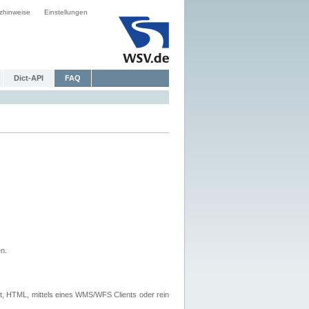
zhinweise
Einstellungen
Dict-API
FAQ
n.
, HTML, mittels eines WMS/WFS Clients oder rein