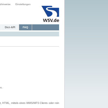
zhinweise
Einstellungen
Dict-API
FAQ
n.
, HTML, mittels eines WMS/WFS Clients oder rein