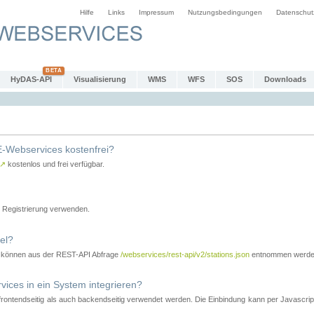
Hilfe
Links
Impressum
Nutzungsbedingungen
Datenschut
HyDAS-API
Visualisierung
WMS
WFS
SOS
Downloads
-Webservices kostenfrei?
↗
kostenlos und frei verfügbar.
Registrierung verwenden.
el?
r können aus der REST-API Abfrage
/webservices/rest-api/v2/stations.json
entnommen werde
es in ein System integrieren?
tendseitig als auch backendseitig verwendet werden. Die Einbindung kann per Javascript