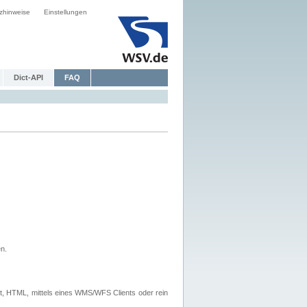
zhinweise
Einstellungen
Dict-API
FAQ
n.
, HTML, mittels eines WMS/WFS Clients oder rein