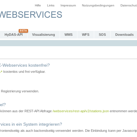
Hilfe
Links
Impressum
Nutzungsbedingungen
Datenschut
HyDAS-API
Visualisierung
WMS
WFS
SOS
Downloads
-Webservices kostenfrei?
↗
kostenlos und frei verfügbar.
Registrierung verwenden.
el?
r können aus der REST-API Abfrage
/webservices/rest-api/v2/stations.json
entnommen werde
es in ein System integrieren?
tendseitig als auch backendseitig verwendet werden. Die Einbindung kann per Javascript