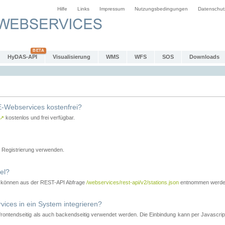
Hilfe
Links
Impressum
Nutzungsbedingungen
Datenschut
HyDAS-API
Visualisierung
WMS
WFS
SOS
Downloads
-Webservices kostenfrei?
↗
kostenlos und frei verfügbar.
Registrierung verwenden.
el?
r können aus der REST-API Abfrage
/webservices/rest-api/v2/stations.json
entnommen werde
es in ein System integrieren?
tendseitig als auch backendseitig verwendet werden. Die Einbindung kann per Javascript