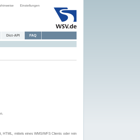
zhinweise
Einstellungen
Dict-API
FAQ
n.
, HTML, mittels eines WMS/WFS Clients oder rein