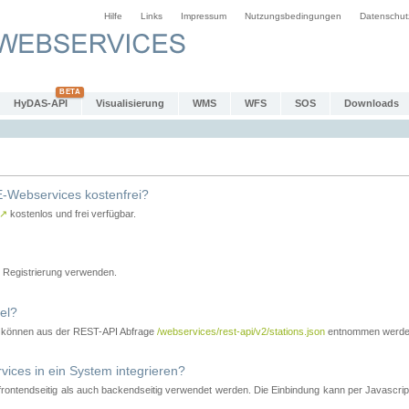
Hilfe
Links
Impressum
Nutzungsbedingungen
Datenschut
HyDAS-API
Visualisierung
WMS
WFS
SOS
Downloads
-Webservices kostenfrei?
↗
kostenlos und frei verfügbar.
Registrierung verwenden.
el?
r können aus der REST-API Abfrage
/webservices/rest-api/v2/stations.json
entnommen werde
es in ein System integrieren?
tendseitig als auch backendseitig verwendet werden. Die Einbindung kann per Javascript