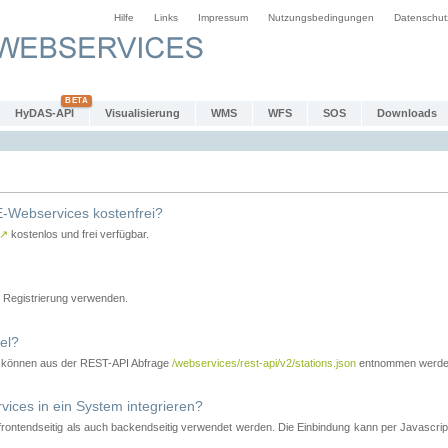
Hilfe
Links
Impressum
Nutzungsbedingungen
Datenschut
HyDAS-API
Visualisierung
WMS
WFS
SOS
Downloads
-Webservices kostenfrei?
↗
kostenlos und frei verfügbar.
Registrierung verwenden.
el?
r können aus der REST-API Abfrage
/webservices/rest-api/v2/stations.json
entnommen werde
es in ein System integrieren?
tendseitig als auch backendseitig verwendet werden. Die Einbindung kann per Javascript