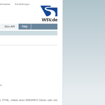
zhinweise
Einstellungen
Dict-API
FAQ
n.
, HTML, mittels eines WMS/WFS Clients oder rein