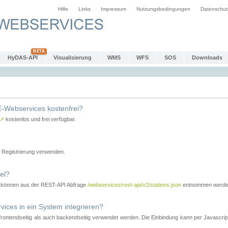
Hilfe
Links
Impressum
Nutzungsbedingungen
Datenschut
HyDAS-API
Visualisierung
WMS
WFS
SOS
Downloads
-Webservices kostenfrei?
↗
kostenlos und frei verfügbar.
Registrierung verwenden.
el?
r können aus der REST-API Abfrage
/webservices/rest-api/v2/stations.json
entnommen werde
es in ein System integrieren?
tendseitig als auch backendseitig verwendet werden. Die Einbindung kann per Javascript