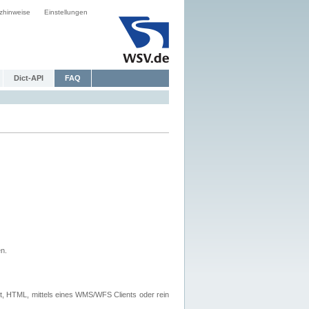
zhinweise
Einstellungen
Dict-API
FAQ
n.
, HTML, mittels eines WMS/WFS Clients oder rein